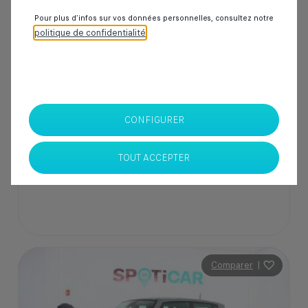
2.2 CRD 163 LIMITED 4X4
Pour plus d’infos sur vos données personnelles, consultez notre
50 000 km
Diesel
2020
Manuelle
politique de confidentialité
.
229 000 Dhs
CONFIGURER
SPOTICAR Italcar BOUSKOURA
Casablanca
TOUT ACCEPTER
Comparer
|