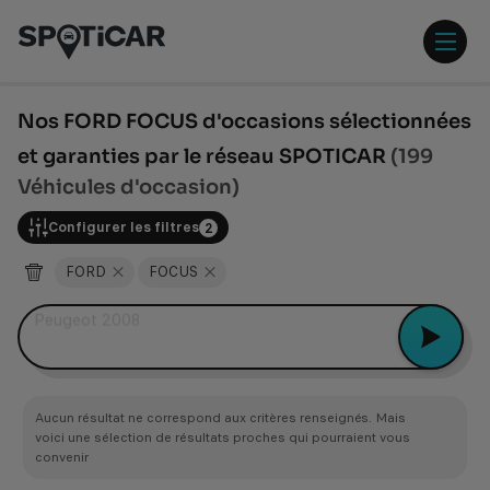
Aller
Aller
au
au
contenu
pied
ouvr
principal
de
/
page
ferm
Nos FORD FOCUS d'occasions sélectionnées
le
et garanties par le réseau SPOTICAR
(199
men
Véhicules d'occasion)
Configurer les filtres
2
FORD
FOCUS
Peugeot 2008
Aucun résultat ne correspond aux critères renseignés. Mais
voici une sélection de résultats proches qui pourraient vous
convenir