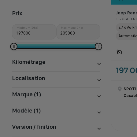
Prix
Jeep Ren
1.5 GSE T4
27 696 k
Minimum (Dhs)
Maximum (Dhs)
Automati
Kilométrage
197 
Localisation
SPOTI
Marque (1)
Casab
Modèle (1)
Version / finition