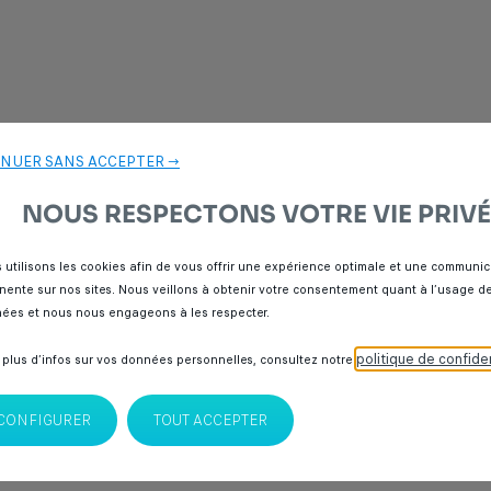
NUER SANS ACCEPTER →
NOUS RESPECTONS VOTRE VIE PRIVÉ
 utilisons les cookies afin de vous offrir une expérience optimale et une communic
inente sur nos sites. Nous veillons à obtenir votre consentement quant à l’usage d
ées et nous nous engageons à les respecter.
politique de confiden
 plus d’infos sur vos données personnelles, consultez notre
CONFIGURER
TOUT ACCEPTER
r Spoticar notre sélection de
berlines
,
citadines
,
SUV
et
véhicules utilitaires
d'