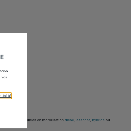
E
ation
e vos
tialité
.
occasion disponibles en motorisation
diesel
,
essence
,
hybride
ou