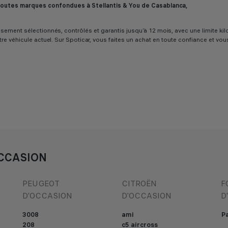
 toutes marques confondues à Stellantis & You de Casablanca,
ureusement sélectionnés, contrôlés et garantis jusqu’à 12 mois, avec une limit
tre véhicule actuel. Sur Spoticar, vous faites un achat en toute confiance et vo
CCASION
PEUGEOT
CITROËN
F
D'OCCASION
D'OCCASION
D
3008
ami
Pa
208
c5 aircross