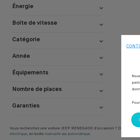
Énergie
Boîte de vitesse
Catégorie
CONTI
Année
Équipements
Nous
pert
Nombre de places
donn
Pour
Garanties
Vous recherchez une voiture JEEP RENEGADE d’occasion ? Découvrez su
électrique
, en boîte
manuelle
ou
automatique
.