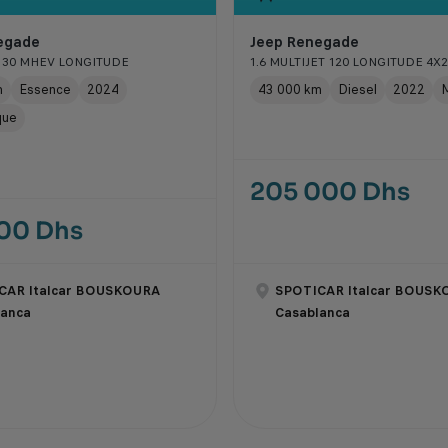
egade
Jeep Renegade
 130 MHEV LONGITUDE
1.6 MULTIJET 120 LONGITUDE 4X2
m
Essence
2024
43 000 km
Diesel
2022
M
que
205 000 Dhs
000 Dhs
CAR Italcar BOUSKOURA
SPOTICAR Italcar BOUSK
lanca
Casablanca