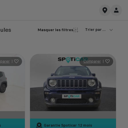
cules
Trier par ...
Masquer les filtres
parer
|
Comparer
|
s
Garantie Spoticar
12 mois