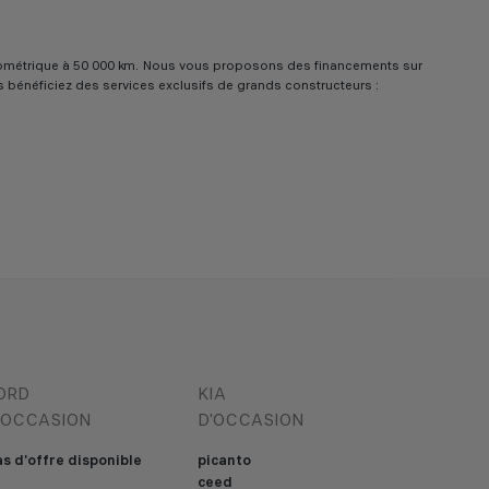
e kilométrique à 50 000 km. Nous vous proposons des financements sur
us bénéficiez des services exclusifs de grands constructeurs :
ORD
KIA
'OCCASION
D'OCCASION
s d'offre disponible
picanto
ceed