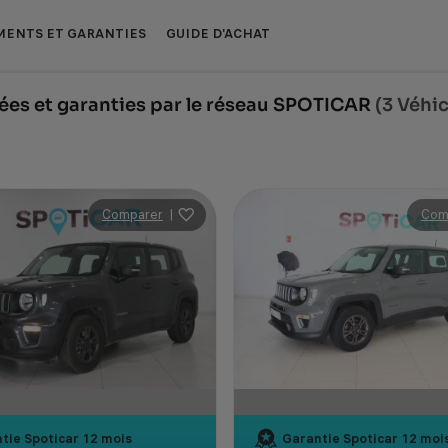
ENTS ET GARANTIES
GUIDE D'ACHAT
es et garanties par le réseau SPOTICAR
(3 Véhi
Comparer
|
Com
tie Spoticar
12 mois
Garantie Spoticar
12 moi