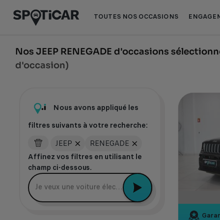
Aller
Aller
au
au
TOUTES NOS OCCASIONS
ENGAGEM
contenu
pied
principal
de
page
Nos JEEP RENEGADE d'occasions sélectionné
d'occasion)
Nous avons appliqué les
filtres suivants à votre recherche:
JEEP
RENEGADE
Affinez vos filtres en utilisant le
champ ci-dessous.
Je veux une voiture électrique récente
Garan