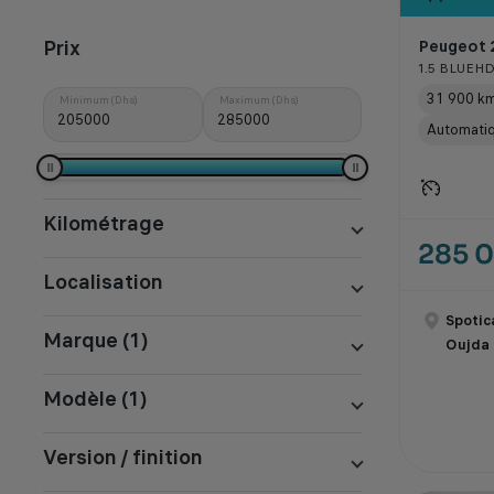
Prix
Peugeot 
1.5 BLUEHD
31 900 k
Minimum (Dhs)
Maximum (Dhs)
Automati
Kilométrage
285 
Localisation
Spotic
Marque (1)
Oujda
Modèle (1)
Version / finition