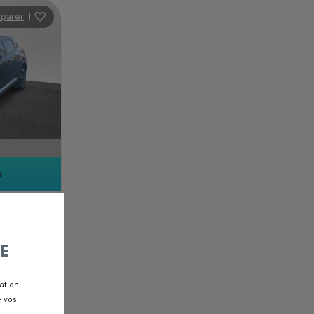
parer
|
s
CK
E
ation
e vos