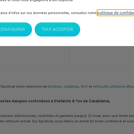
000 Dhs
ées et nous nous engageons à les respecter.
239 000 Dhs
politique de confiden
 plus d’infos sur vos données personnelles, consultez notre
CONFIGURER
TOUT ACCEPTER
car Longchamp
Spoticar Kenitra
lanca
Kenitra
Spoticar notre sélection de
berlines
,
citadines
,
SUV
et
véhicules utilitaires
d'oc
 toutes marques confondues à Stellantis & You de Casablanca,
ureusement sélectionnés, contrôlés et garantis jusqu’à 12 mois, avec une limit
tre véhicule actuel. Sur Spoticar, vous faites un achat en toute confiance et vo