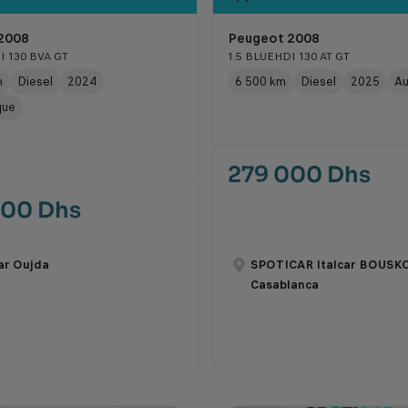
2008
Peugeot 2008
I 130 BVA GT
1.5 BLUEHDI 130 AT GT
m
Diesel
2024
6 500 km
Diesel
2025
Au
que
279 000 Dhs
000 Dhs
ar Oujda
SPOTICAR Italcar BOUSK
Casablanca