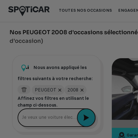
Aller
Aller
au
au
TOUTES NOS OCCASIONS
ENGAGEM
contenu
pied
principal
de
page
Nos PEUGEOT 2008 d'occasions sélectionnée
d'occasion)
Nous avons appliqué les
filtres suivants à votre recherche:
PEUGEOT
2008
Affinez vos filtres en utilisant le
champ ci-dessous.
Je veux une voiture électrique récente
Garan