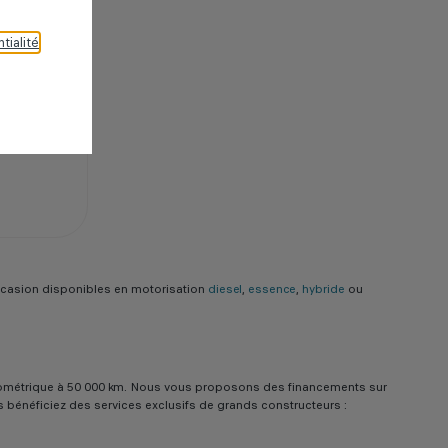
tialité
.
casion disponibles en motorisation
diesel
,
essence
,
hybride
ou
e kilométrique à 50 000 km. Nous vous proposons des financements sur
us bénéficiez des services exclusifs de grands constructeurs :