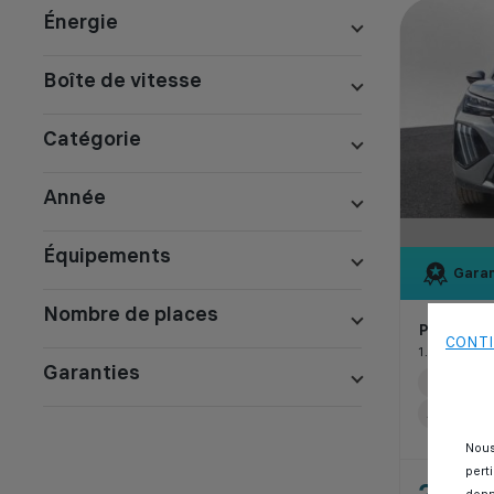
Énergie
Boîte de vitesse
Catégorie
Année
Équipements
Garan
Nombre de places
Peugeot 
CONTI
1.2 PURETE
Garanties
15 000 k
Automati
Nous
pert