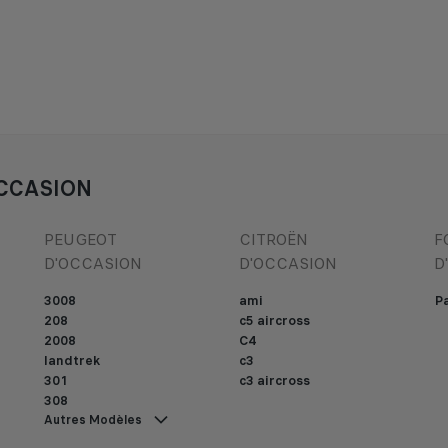
CCASION
PEUGEOT
CITROËN
F
D'OCCASION
D'OCCASION
D
3008
ami
Pa
208
c5 aircross
2008
C4
landtrek
c3
301
c3 aircross
308
Autres Modèles