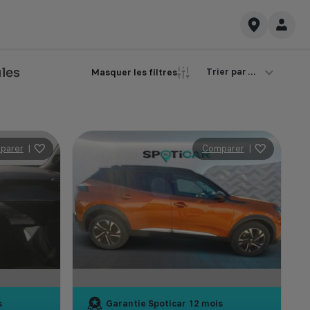
ules
Trier par ...
Masquer les filtres
parer
|
Comparer
|
s
Garantie Spoticar
12 mois