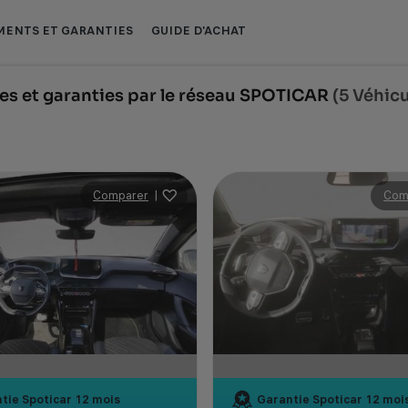
ENTS ET GARANTIES
GUIDE D'ACHAT
s et garanties par le réseau SPOTICAR
(5 Véhic
Comparer
|
Com
tie Spoticar
12 mois
Garantie Spoticar
12 moi