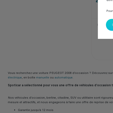
279 
donn
Pour
Spoti
Casab
Vous recherchez une voiture PEUGEOT 2008 d’occasion ? Découvrez sur 
électrique
, en boîte
manuelle
ou
automatique
.
Spoticar a sélectionné pour vous une offre de véhicules d'occasion
Nos véhicules d’occasion, berline, citadine, SUV ou utilitaire sont rigo
mesure et attractifs, et nous engageons à faire une offre de reprise de vo
Garantie jusqu’à 12 mois