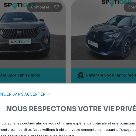
Comparer
|
Com
tie Spoticar
12 mois
Garantie Spoticar
12 moi
2008
Peugeot 2008
NUER SANS ACCEPTER →
CH 136 MHEV AT GT
1.5 BLUEHDI 130 BVA ALLURE PA
m
Essence
2025
89 000 km
Diesel
2022
NOUS RESPECTONS VOTRE VIE PRIVÉ
que
Automatique
 utilisons les cookies afin de vous offrir une expérience optimale et une communic
inente sur nos sites. Nous veillons à obtenir votre consentement quant à l’usage d