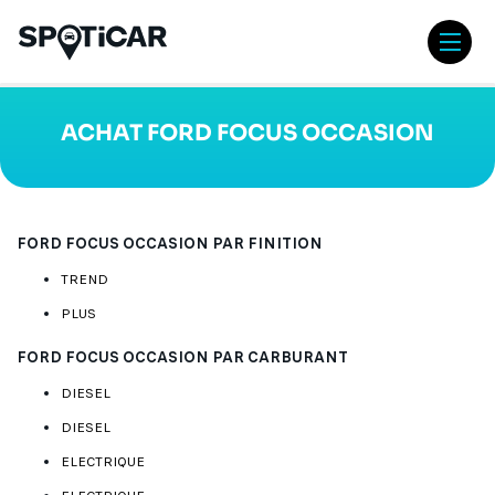
Aller
Aller
au
au
contenu
pied
ouvr
principal
de
/
page
ferm
ACHAT FORD FOCUS OCCASION
le
men
FORD FOCUS OCCASION PAR FINITION
TREND
PLUS
FORD FOCUS OCCASION PAR CARBURANT
DIESEL
DIESEL
ELECTRIQUE