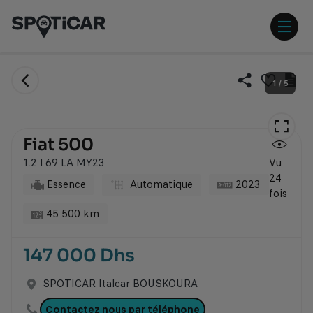
Aller
Aller
au
au
contenu
pied
ouvr
principal
de
/
page
ferm
Envoi
Im
1
/
5
lien
la
le
Ajouter
par
fic
ce
men
email
du
véhicule
vé
à
Fiat 500
ma
sélection
1.2 l 69 LA MY23
Vu
24
Essence
Automatique
2023
fois
45 500 km
147 000 Dhs
SPOTICAR Italcar BOUSKOURA
Contactez nous par téléphone