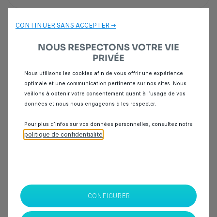
Intéressé par ce véhicule ? Venez l’essayer
Demande
CONTINUER SANS ACCEPTER →
d'essai
NOUS RESPECTONS VOTRE VIE
PRIVÉE
Point de vente
Nous utilisons les cookies afin de vous offrir une expérience
optimale et une communication pertinente sur nos sites. Nous
veillons à obtenir votre consentement quant à l’usage de vos
données et nous nous engageons à les respecter.
Pour plus d’infos sur vos données personnelles, consultez notre
SPOTICAR Italcar BOUSKOURA
politique de confidentialité
.
Ouled Benameur, RP 3011, Km 6, Bouskoura
Sortie ville verte
20000
Casablanca
CONTACTEZ NOUS PAR
CONFIGURER
TÉLÉPHONE