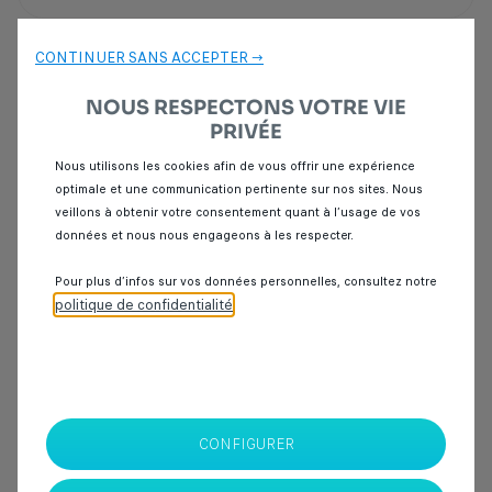
Intéressé par ce véhicule ? Venez l’essayer
Demande
CONTINUER SANS ACCEPTER →
d'essai
NOUS RESPECTONS VOTRE VIE
PRIVÉE
Point de vente
Nous utilisons les cookies afin de vous offrir une expérience
optimale et une communication pertinente sur nos sites. Nous
veillons à obtenir votre consentement quant à l’usage de vos
données et nous nous engageons à les respecter.
Pour plus d’infos sur vos données personnelles, consultez notre
SPOTICAR Italcar BOUSKOURA
politique de confidentialité
.
Ouled Benameur, RP 3011, Km 6, Bouskoura
Sortie ville verte
20000
Casablanca
CONTACTEZ NOUS PAR
CONFIGURER
TÉLÉPHONE