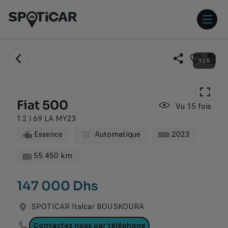
Aller
Aller
au
au
contenu
pied
ouvr
principal
de
/
page
ferm
Envoi
Im
1
/
5
lien
la
le
Ajouter
par
fic
ce
men
email
du
véhicule
vé
à
Fiat 500
Vu 15 fois
ma
sélection
1.2 l 69 LA MY23
Essence
Automatique
2023
55 450 km
147 000 Dhs
SPOTICAR Italcar BOUSKOURA
Contactez nous par téléphone