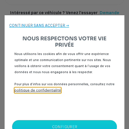
Intéressé par ce véhicule ? Venez l’essayer
Demande
d'essai
CONTINUER SANS ACCEPTER →
NOUS RESPECTONS VOTRE VIE
Point de vente
PRIVÉE
Nous utilisons les cookies afin de vous offrir une expérience
optimale et une communication pertinente sur nos sites. Nous
veillons à obtenir votre consentement quant à l’usage de vos
données et nous nous engageons à les respecter.
SPOTICAR Italcar BOUSKOURA
Ouled Benameur, RP 3011, Km 6, Bouskoura
Pour plus d’infos sur vos données personnelles, consultez notre
Sortie ville verte
20000
Casablanca
politique de confidentialité
.
CONTACTEZ NOUS PAR
TÉLÉPHONE
CONFIGURER