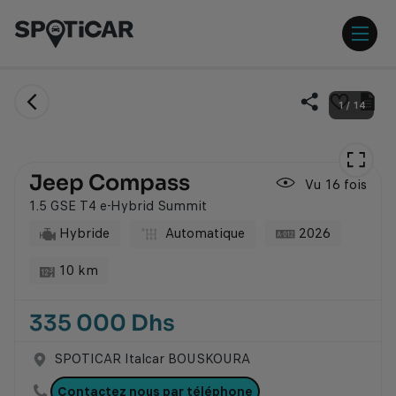
Aller
Aller
au
au
contenu
pied
ouvr
principal
de
/
page
ferm
Envoi
Im
1
/
14
lien
la
le
Ajouter
par
fic
ce
men
email
du
véhicule
vé
à
Jeep Compass
Vu 16 fois
ma
sélection
1.5 GSE T4 e-Hybrid Summit
Hybride
Automatique
2026
10 km
335 000 Dhs
SPOTICAR Italcar BOUSKOURA
Contactez nous par téléphone