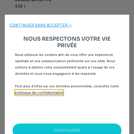
438 l
CONTINUER SANS ACCEPTER →
Intéressé par ce véhicule ? Venez l’essayer
Demande
d'essai
NOUS RESPECTONS VOTRE VIE
PRIVÉE
Nous utilisons les cookies afin de vous offrir une expérience
optimale et une communication pertinente sur nos sites. Nous
Point de vente
veillons à obtenir votre consentement quant à l’usage de vos
données et nous nous engageons à les respecter.
Pour plus d’infos sur vos données personnelles, consultez notre
politique de confidentialité
.
SPOTICAR Italcar BOUSKOURA
Ouled Benameur, RP 3011, Km 6, Bouskoura
Sortie ville verte
20000
Casablanca
CONFIGURER