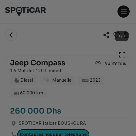
Aller
Aller
au
au
contenu
pied
ouvr
principal
de
/
page
ferm
Envoi
Im
1
/
7
lien
la
le
Ajouter
par
fic
ce
men
email
du
véhicule
vé
à
Jeep Compass
Vu 39 fois
ma
sélection
1.6 MultiJet 120 Limited
Diesel
Manuelle
2023
60 000 km
260 000 Dhs
SPOTICAR Italcar BOUSKOURA
Contactez nous par téléphone