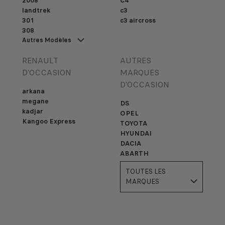
2008
C4
landtrek
c3
301
c3 aircross
308
Autres Modèles
RENAULT
AUTRES
D'OCCASION
MARQUES
D'OCCASION
arkana
megane
DS
kadjar
OPEL
Kangoo Express
TOYOTA
HYUNDAI
DACIA
ABARTH
TOUTES LES
MARQUES