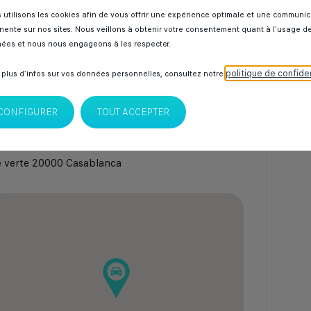
 l’essayer
Demande d'essai
 utilisons les cookies afin de vous offrir une expérience optimale et une communic
inente sur nos sites. Nous veillons à obtenir votre consentement quant à l’usage d
ées et nous nous engageons à les respecter.
politique de confiden
 plus d’infos sur vos données personnelles, consultez notre
CONFIGURER
TOUT ACCEPTER
e verte
20000
Casablanca