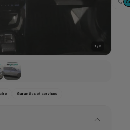
C
1
/
8
aire
Garanties et services