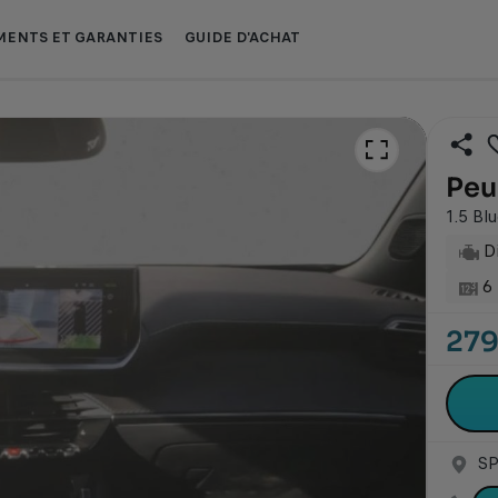
ENTS ET GARANTIES
GUIDE D'ACHAT
Envoyer
Peu
le
lien
1.5 Bl
par
Di
e-
mail
6 
279
SP