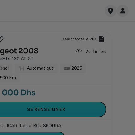
Télécharger le PDF
Print
Ajouter
the
geot 2008
Vu 46 fois
ce
vehicle
véhicule
card
ueHDi 130 AT GT
à
esel
Automatique
2025
ma
sélection
500 km
 000 Dhs
SE RENSEIGNER
OTICAR Italcar BOUSKOURA