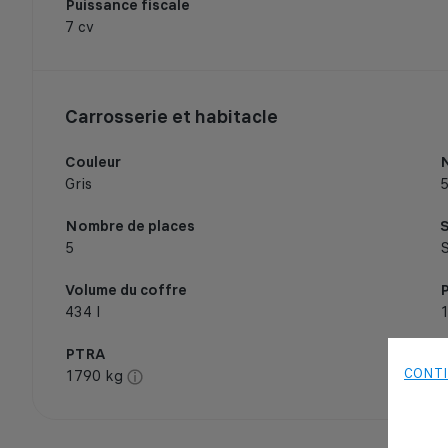
Puissance fiscale
7 cv
Carrosserie et habitacle
Couleur
Gris
Nombre de places
S
5
Volume du coffre
434 l
PTRA
CONTI
1790 kg