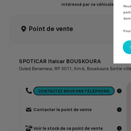
Intéressé par ce véhicule ? Venez
Nous
pert
donn
Point de vente
Pour
SPOTICAR Italcar BOUSKOURA
Ouled Benameur, RP 3011, Km 6, Bouskoura Sortie vill
CONTACTEZ NOUS PAR TÉLÉPHONE
Contacter le point de vente
Voir le stock de ce point de vente