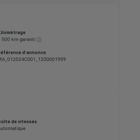
Kilomètrage
 500 km garanti
Référence d'annonce
MA_012024C001_1200001959
oîte de vitesses
Automatique