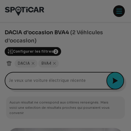
Aller
Aller
au
au
contenu
pied
ouvr
principal
de
/
page
ferm
DACIA d'occasion BVA4
(2 Véhicules
le
d'occasion)
men
Configurer les filtres
2
DACIA
BVA4
Je veux une voiture électrique récente
Aucun résultat ne correspond aux critères renseignés. Mais
voici une sélection de résultats proches qui pourraient vous
convenir