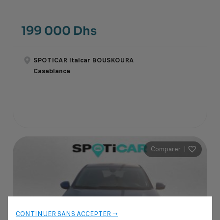
199 000 Dhs
SPOTICAR Italcar BOUSKOURA
Casablanca
Comparer
|
CONTINUER SANS ACCEPTER →