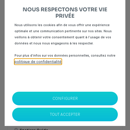
NOUS RESPECTONS VOTRE VIE
PRIVÉE
Nous utilisons les cookies afin de vous offrir une expérience
optimale et une communication pertinente sur nos sites. Nous
veillons à obtenir votre consentement quant à l’usage de vos
Garantie Spoticar
12 mois
données et nous nous engageons à les respecter.
Pour plus d’infos sur vos données personnelles, consultez notre
Dacia Sandero
politique de confidentialité
.
1.5 DCI 85 SL TRENDY
72 907 km
Diesel
2021
Manuelle
CONFIGURER
145 000 Dhs
TOUT ACCEPTER