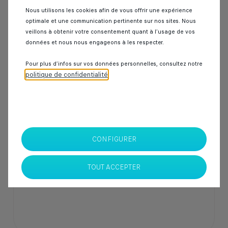
Nous utilisons les cookies afin de vous offrir une expérience
optimale et une communication pertinente sur nos sites. Nous
Garantie Spoticar
12 mois
veillons à obtenir votre consentement quant à l’usage de vos
données et nous nous engageons à les respecter.
DS 7
Pour plus d’infos sur vos données personnelles, consultez notre
CROSSBACK 2.0 BLUEHDI 180 OPERA
politique de confidentialité
.
18 000 km
Diesel
2024
Automatique
359 000 Dhs
CONFIGURER
SPOTICAR Italcar BOUSKOURA
TOUT ACCEPTER
Casablanca