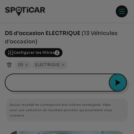
Aller
Aller
au
au
contenu
pied
ouvr
principal
de
/
page
ferm
DS d'occasion ELECTRIQUE
(13 Véhicules
le
d'occasion)
men
Configurer les filtres
2
DS
ELECTRIQUE
Peugeot 2008
Aucun résultat ne correspond aux critères renseignés. Mais
voici une sélection de résultats proches qui pourraient vous
convenir