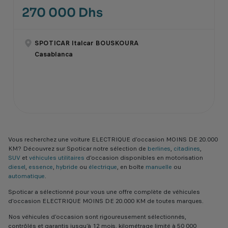
270 000 Dhs
SPOTICAR Italcar BOUSKOURA
Casablanca
Vous recherchez une voiture ELECTRIQUE d’occasion MOINS DE 20.000
KM? Découvrez sur Spoticar notre sélection de
berlines
,
citadines
,
SUV
et
véhicules utilitaires
d'occasion disponibles en motorisation
diesel
,
essence
,
hybride
ou
électrique
, en boîte
manuelle
ou
automatique
.
Spoticar a sélectionné pour vous une offre complète de véhicules
d'occasion ELECTRIQUE MOINS DE 20.000 KM de toutes marques.
Nos véhicules d’occasion sont rigoureusement sélectionnés,
contrôlés et garantis jusqu’à 12 mois, kilométrage limité à 50 000