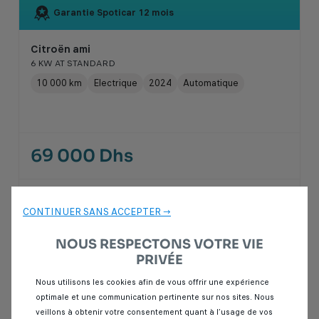
Garantie Spoticar
12 mois
Citroën ami
6 KW AT STANDARD
10 000 km
Electrique
2024
Automatique
69 000 Dhs
SPOTICAR Italcar BOUSKOURA
CONTINUER SANS ACCEPTER →
Casablanca
NOUS RESPECTONS VOTRE VIE
PRIVÉE
Nous utilisons les cookies afin de vous offrir une expérience
optimale et une communication pertinente sur nos sites. Nous
veillons à obtenir votre consentement quant à l’usage de vos