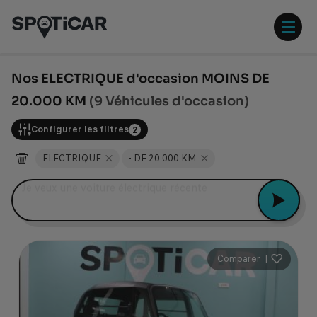
Aller
Aller
au
au
contenu
pied
ouvr
principal
de
/
page
ferm
Nos ELECTRIQUE d'occasion MOINS DE
le
20.000 KM
(9 Véhicules d'occasion)
men
Configurer les filtres
2
ELECTRIQUE
- DE 20 000 KM
Peugeot 2008
Comparer
|