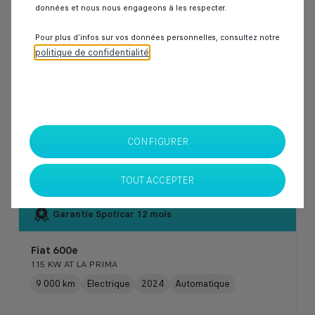
Comparer
|
données et nous nous engageons à les respecter.
Pour plus d’infos sur vos données personnelles, consultez notre
politique de confidentialité
.
CONFIGURER
TOUT ACCEPTER
Garantie Spoticar
12 mois
Fiat 600e
115 KW AT LA PRIMA
9 000 km
Electrique
2024
Automatique