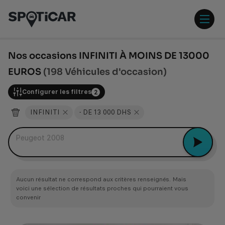
Aller
Aller
au
au
contenu
pied
ouvr
principal
de
/
page
ferm
Nos occasions INFINITI À MOINS DE 13000
le
EUROS
(198 Véhicules d'occasion)
men
Configurer les filtres
2
INFINITI
- DE 13 000 DHS
Peugeot 2008
Aucun résultat ne correspond aux critères renseignés. Mais
voici une sélection de résultats proches qui pourraient vous
convenir