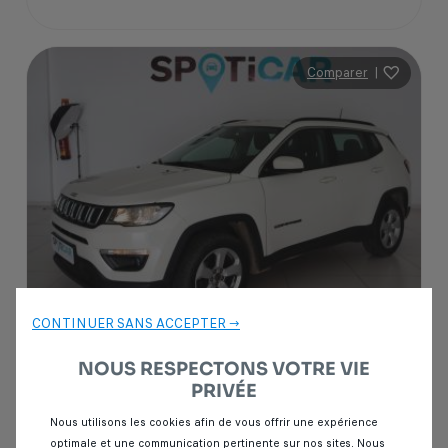
Comparer
|
CONTINUER SANS ACCEPTER →
Garantie Spoticar
12 mois
NOUS RESPECTONS VOTRE VIE
PRIVÉE
Jeep Compass
Nous utilisons les cookies afin de vous offrir une expérience
2.2 CRD 163 LIMITED 4X4
optimale et une communication pertinente sur nos sites. Nous