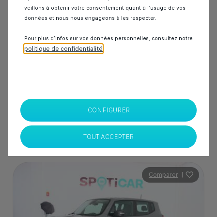
veillons à obtenir votre consentement quant à l’usage de vos
50 000 km
Diesel
2020
Manuelle
données et nous nous engageons à les respecter.
Pour plus d’infos sur vos données personnelles, consultez notre
politique de confidentialité
.
229 000 Dhs
SPOTICAR Italcar BOUSKOURA
Casablanca
CONFIGURER
TOUT ACCEPTER
Comparer
|