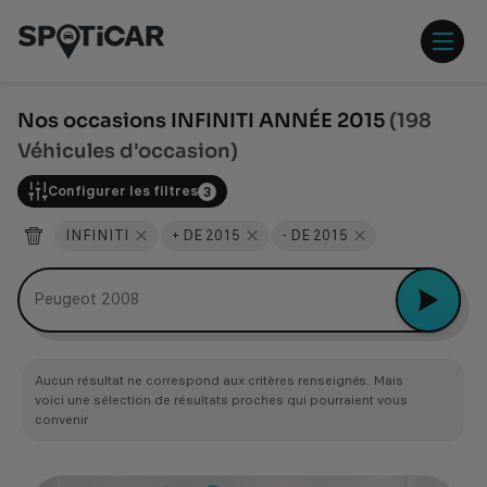
Aller
Aller
au
au
contenu
pied
ouvr
principal
de
/
page
ferm
Nos occasions INFINITI ANNÉE 2015
(198
le
Véhicules d'occasion)
men
Configurer les filtres
3
INFINITI
+ DE 2015
- DE 2015
Quelles sont vos voitures à moins de 150 000 Dhs ?
Aucun résultat ne correspond aux critères renseignés. Mais
voici une sélection de résultats proches qui pourraient vous
convenir