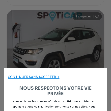
Comparer
|
CONTINUER SANS ACCEPTER →
NOUS RESPECTONS VOTRE VIE
Garantie Spoticar
12 mois
PRIVÉE
Jeep Compass
Nous utilisons les cookies afin de vous offrir une expérience
2.2 CRD 163 LIMITED 4X4
optimale et une communication pertinente sur nos sites. Nous