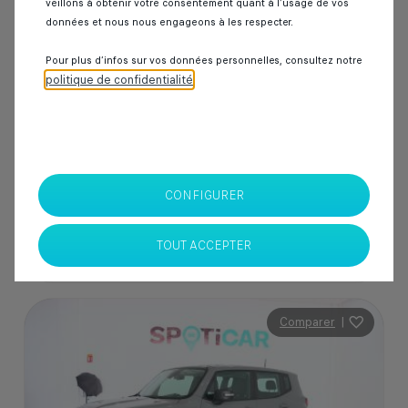
veillons à obtenir votre consentement quant à l’usage de vos
50 000 km
Diesel
2020
Manuelle
données et nous nous engageons à les respecter.
Pour plus d’infos sur vos données personnelles, consultez notre
politique de confidentialité
.
229 000 Dhs
SPOTICAR Italcar BOUSKOURA
Casablanca
CONFIGURER
TOUT ACCEPTER
Comparer
|