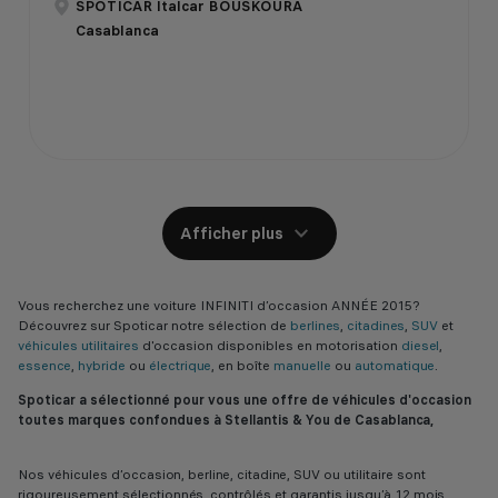
SPOTICAR Italcar BOUSKOURA
Casablanca
Afficher plus
Vous recherchez une voiture INFINITI d’occasion ANNÉE 2015?
Découvrez sur Spoticar notre sélection de
berlines
,
citadines
,
SUV
et
véhicules utilitaires
d'occasion disponibles en motorisation
diesel
,
essence
,
hybride
ou
électrique
, en boîte
manuelle
ou
automatique
.
Spoticar a sélectionné pour vous une offre de véhicules d'occasion
toutes marques confondues à Stellantis & You de Casablanca,
Nos véhicules d’occasion, berline, citadine, SUV ou utilitaire sont
rigoureusement sélectionnés, contrôlés et garantis jusqu’à 12 mois,