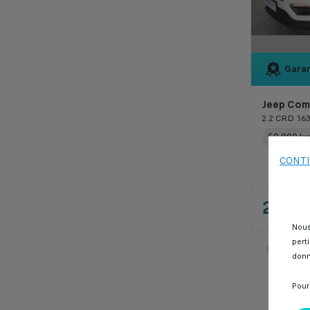
Garan
Jeep Com
2.2 CRD 16
50 000 k
CONTI
229 
Nous
pert
SPOTI
donn
Casab
Pour