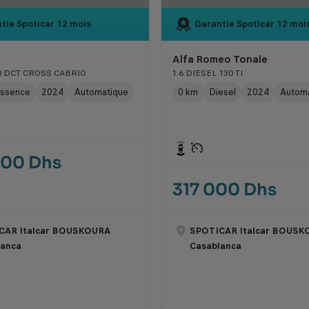
tie Spoticar
12 mois
Garantie Spoticar
12 moi
Alfa Romeo Tonale
40 DCT CROSS CABRIO
1.6 DIESEL 130 TI
ssence
2024
Automatique
0 km
Diesel
2024
Autom
000 Dhs
317 000 Dhs
CAR Italcar BOUSKOURA
SPOTICAR Italcar BOUSK
lanca
Casablanca