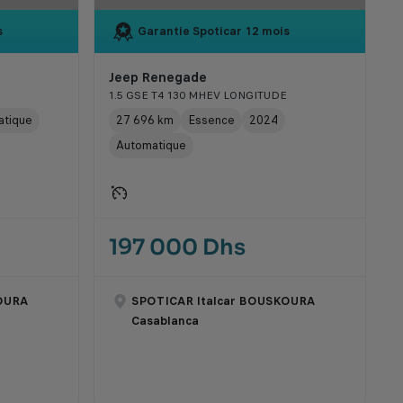
s
Garantie Spoticar
12 mois
Jeep Renegade
1.5 GSE T4 130 MHEV LONGITUDE
atique
27 696 km
Essence
2024
Automatique
197 000 Dhs
OURA
SPOTICAR Italcar BOUSKOURA
Casablanca