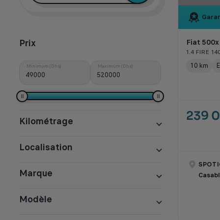
Garan
Prix
Fiat 500x
1.4 FIRE 1
10 km
E
Minimum (Dhs)
Maximum (Dhs)
239 
Kilométrage
Localisation
SPOTI
Marque
Casab
Modèle