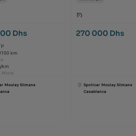
000 Dhs
270 000 Dhs
TP
l/100 km
te
g/km
 Mixte
ar Moulay Slimane
Spoticar Moulay Slimane
lanca
Casablanca