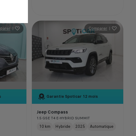
parer
|
Comparer
|
s
Garantie Spoticar
12 mois
Jeep Compass
1.5 GSE T4 E-HYBRID SUMMIT
10 km
Hybride
2025
Automatique