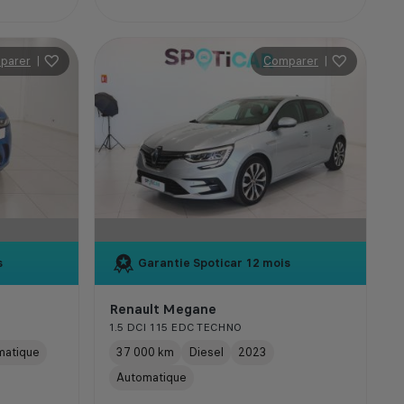
parer
|
Comparer
|
s
Garantie Spoticar
12 mois
Renault Megane
1.5 DCI 115 EDC TECHNO
matique
37 000 km
Diesel
2023
Automatique