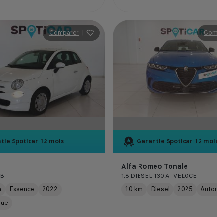
Comparer
|
Com
tie Spoticar
12 mois
Garantie Spoticar
12 moi
Alfa Romeo Tonale
UB
1.6 DIESEL 130 AT VELOCE
m
Essence
2022
10 km
Diesel
2025
Auto
que