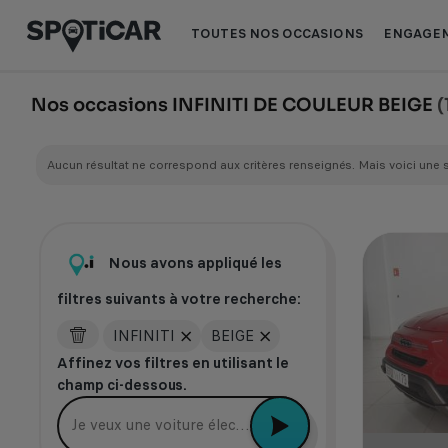
Aller
Aller
au
au
TOUTES NOS OCCASIONS
ENGAGEM
contenu
pied
principal
de
page
Nos occasions INFINITI DE COULEUR BEIGE
(
Aucun résultat ne correspond aux critères renseignés. Mais voici une 
Nous avons appliqué les
filtres suivants à votre recherche:
INFINITI
BEIGE
Affinez vos filtres en utilisant le
champ ci-dessous.
Je veux une voiture électrique récente