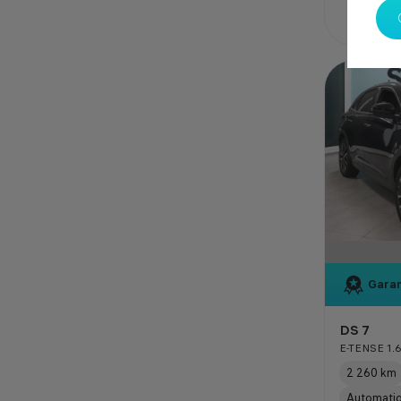
Garan
DS 7
E-TENSE 1.
2 260 km
Automati