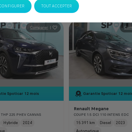
CONFIGURER
TOUT ACCEPTER
Comparer
|
Com
tie Spoticar
12 mois
Garantie Spoticar
12 moi
Renault Megane
6 THP 225 PHEV CANVAS
COUPE 1.5 DCI 110 INTENS EDC
Hybride
2024
15 391 km
Diesel
2023
que
Automatique