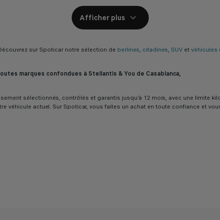
Afficher plus
couvrez sur Spoticar notre sélection de
berlines
,
citadines
,
SUV
et
véhicules u
 toutes marques confondues à Stellantis & You de Casablanca,
ureusement sélectionnés, contrôlés et garantis jusqu’à 12 mois, avec une limit
tre véhicule actuel. Sur Spoticar, vous faites un achat en toute confiance et vo