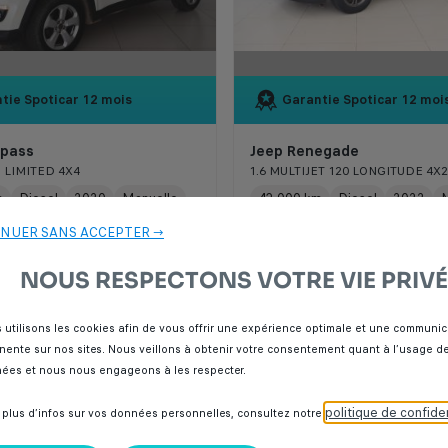
tie Spoticar
12 mois
Garantie Spoticar
12 moi
pass
Jeep Renegade
3 LIMITED 4X4
1.6 MULTIJET 120 LONGITUDE 4X2
m
Diesel
2020
Manuelle
43 000 km
Diesel
2022
M
NUER SANS ACCEPTER →
NOUS RESPECTONS VOTRE VIE PRIVÉ
000 Dhs
205 000 Dhs
 utilisons les cookies afin de vous offrir une expérience optimale et une communic
inente sur nos sites. Nous veillons à obtenir votre consentement quant à l’usage d
CAR Italcar BOUSKOURA
SPOTICAR Italcar BOUSK
ées et nous nous engageons à les respecter.
lanca
Casablanca
politique de confiden
 plus d’infos sur vos données personnelles, consultez notre