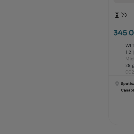
345 
WL
1.2 
Mix
28 
CO2
Spotic
Casab