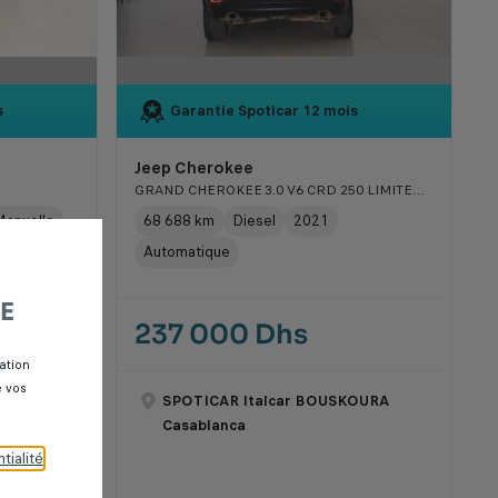
s
Garantie Spoticar
12 mois
Jeep Cherokee
GRAND CHEROKEE 3.0 V6 CRD 250 LIMITED BVA8
anuelle
68 688 km
Diesel
2021
Automatique
E
237 000 Dhs
ation
e vos
OURA
SPOTICAR Italcar BOUSKOURA
Casablanca
tialité
.