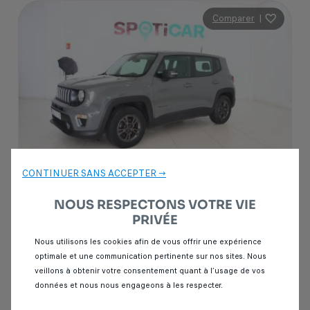
Comparer
|
CONTINUER SANS ACCEPTER →
NOUS RESPECTONS VOTRE VIE
PRIVÉE
Garantie Spoticar
12 mois
Nous utilisons les cookies afin de vous offrir une expérience
Jeep Renegade
optimale et une communication pertinente sur nos sites. Nous
veillons à obtenir votre consentement quant à l’usage de vos
1.6 MULTIJET 120 LONGITUDE 4X2
données et nous nous engageons à les respecter.
43 000 km
Diesel
2022
Manuelle