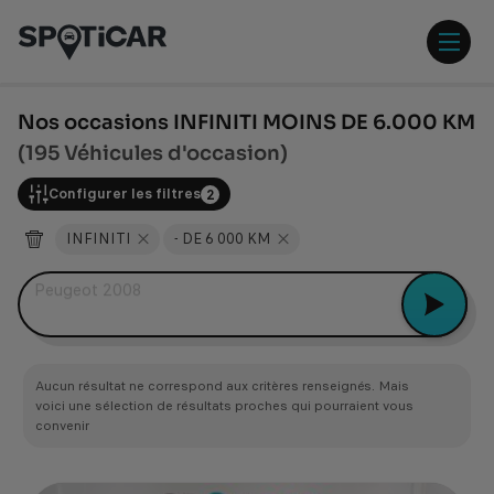
Aller
Aller
au
au
contenu
pied
ouvr
principal
de
/
page
ferm
Nos occasions INFINITI MOINS DE 6.000 KM
le
(195 Véhicules d'occasion)
men
Configurer les filtres
2
INFINITI
- DE 6 000 KM
Peugeot 2008
Aucun résultat ne correspond aux critères renseignés. Mais
voici une sélection de résultats proches qui pourraient vous
convenir