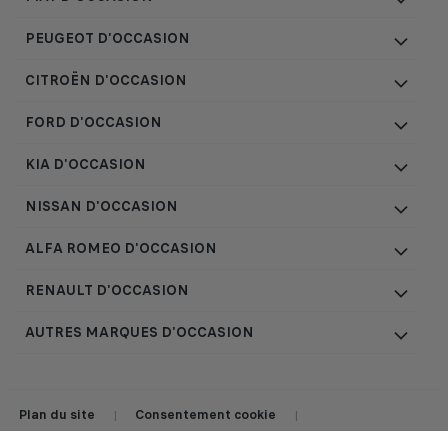
PEUGEOT D'OCCASION
CITROËN D'OCCASION
FORD D'OCCASION
KIA D'OCCASION
NISSAN D'OCCASION
ALFA ROMEO D'OCCASION
RENAULT D'OCCASION
AUTRES MARQUES D'OCCASION
Plan du site
Consentement cookie
|
|