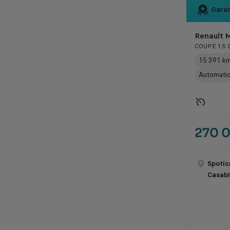
Garan
Renault 
COUPE 1.5 
15 391 k
Automati
270 
Spotic
Casab