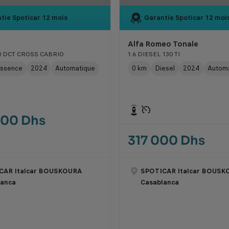
tie Spoticar
12 mois
Garantie Spoticar
12 moi
Alfa Romeo Tonale
40 DCT CROSS CABRIO
1.6 DIESEL 130 TI
ssence
2024
Automatique
0 km
Diesel
2024
Autom
000 Dhs
317 000 Dhs
CAR Italcar BOUSKOURA
SPOTICAR Italcar BOUSK
lanca
Casablanca