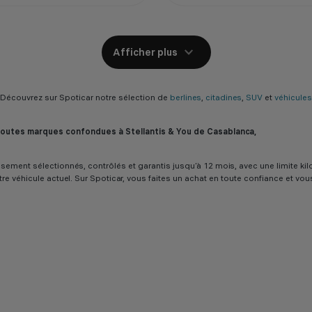
Afficher plus
Découvrez sur Spoticar notre sélection de
berlines
,
citadines
,
SUV
et
véhicules 
 toutes marques confondues à Stellantis & You de Casablanca,
ureusement sélectionnés, contrôlés et garantis jusqu’à 12 mois, avec une limit
tre véhicule actuel. Sur Spoticar, vous faites un achat en toute confiance et vo