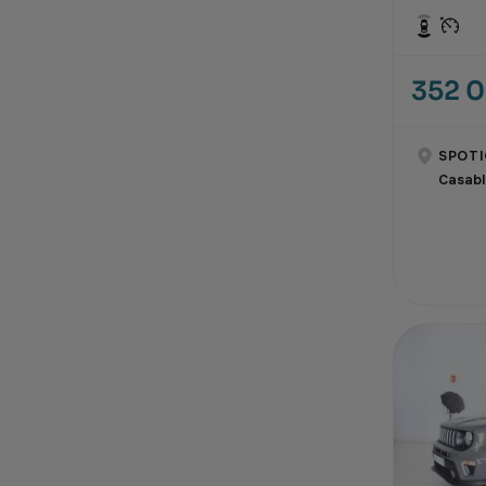
352 
SPOTI
Casab