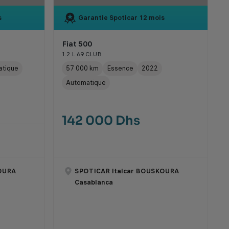
s
Garantie Spoticar
12 mois
Fiat 500
1.2 L 69 CLUB
atique
57 000 km
Essence
2022
Automatique
142 000 Dhs
OURA
SPOTICAR Italcar BOUSKOURA
Casablanca