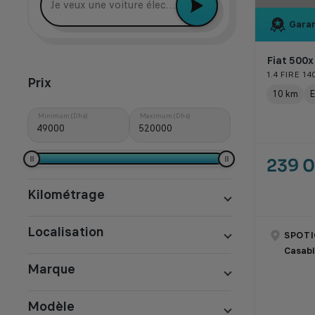
Garan
Fiat 500x
1.4 FIRE 1
Prix
10 km
E
Minimum (Dhs)
Maximum (Dhs)
239 
Kilométrage
Localisation
SPOTI
Casab
Marque
Modèle