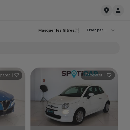
Trier par ...
Masquer les filtres
parer
|
Comparer
|