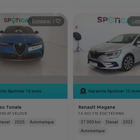
Comparer
|
Com
tie Spoticar
12 mois
Garantie Spoticar
12 moi
eo Tonale
Renault Megane
 130 AT VELOCE
1.5 DCI 115 EDC TECHNO
iesel
2025
Automatique
37 000 km
Diesel
2023
Automatique