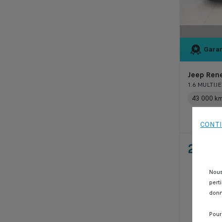
Garan
Jeep Ren
1.6 MULTIJ
43 000 k
CONTI
205 
Nous
pert
donn
Pour