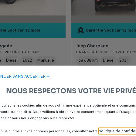
tie Spoticar
12 mois
Garantie Spoticar
12 moi
egade
Jeep Cherokee
ET 120 LONGITUDE 4X2
m
Diesel
2022
Manuelle
68 688 km
Diesel
2021
Automatique
NUER SANS ACCEPTER →
NOUS RESPECTONS VOTRE VIE PRIVÉ
000 Dhs
237 000 Dhs
 utilisons les cookies afin de vous offrir une expérience optimale et une communic
inente sur nos sites. Nous veillons à obtenir votre consentement quant à l’usage d
ées et nous nous engageons à les respecter.
politique de confiden
 plus d’infos sur vos données personnelles, consultez notre