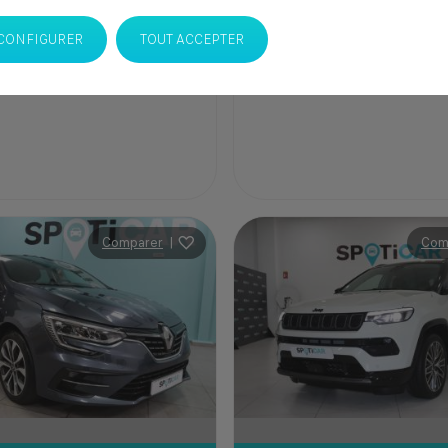
CONFIGURER
TOUT ACCEPTER
CAR Italcar BOUSKOURA
SPOTICAR Italcar BOUSK
lanca
Casablanca
Comparer
|
Com