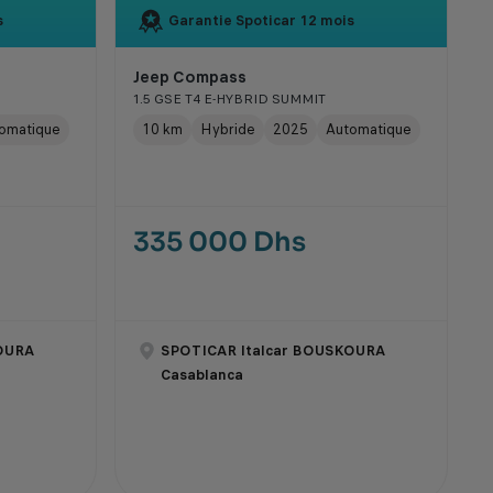
s
Garantie Spoticar
12 mois
Jeep Compass
1.5 GSE T4 E-HYBRID SUMMIT
omatique
10 km
Hybride
2025
Automatique
335 000 Dhs
OURA
SPOTICAR Italcar BOUSKOURA
Casablanca