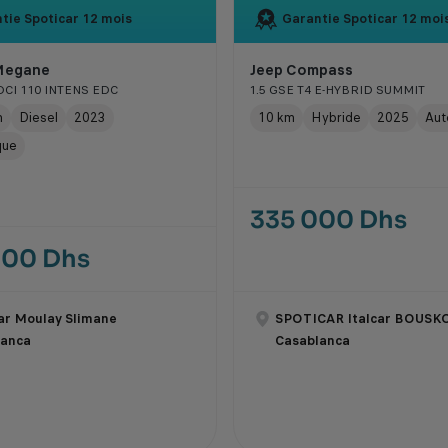
tie Spoticar
12 mois
Garantie Spoticar
12 moi
Megane
Jeep Compass
DCI 110 INTENS EDC
1.5 GSE T4 E-HYBRID SUMMIT
m
Diesel
2023
10 km
Hybride
2025
Aut
que
335 000 Dhs
000 Dhs
ar Moulay Slimane
SPOTICAR Italcar BOUSK
lanca
Casablanca