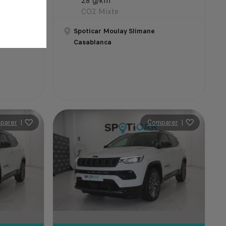
28 g/km
CO2 Mixte
OURA
Spoticar Moulay Slimane
Casablanca
parer
|
Comparer
|