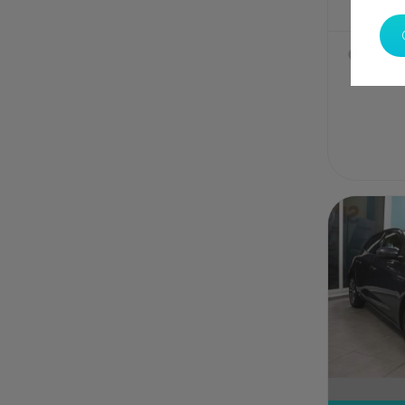
SPOTI
Casab