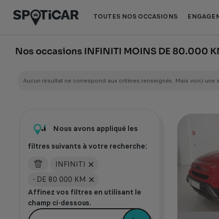
Aller
Aller
au
au
TOUTES NOS OCCASIONS
ENGAGEM
contenu
pied
principal
de
page
Nos occasions INFINITI MOINS DE 80.000 
Aucun résultat ne correspond aux critères renseignés. Mais voici une 
Nous avons appliqué les
filtres suivants à votre recherche:
INFINITI
- DE 80 000 KM
Affinez vos filtres en utilisant le
champ ci-dessous.
Je veux une voiture électrique récente