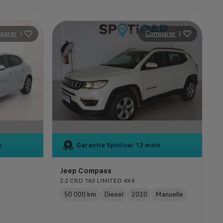
parer
|
Comparer
|
s
Garantie Spoticar
12 mois
Jeep Compass
2.2 CRD 163 LIMITED 4X4
50 000 km
Diesel
2020
Manuelle