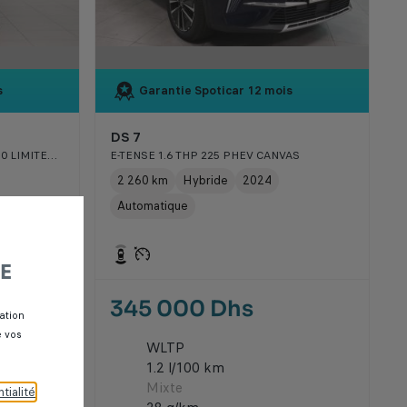
s
Garantie Spoticar
12 mois
DS 7
GRAND CHEROKEE 3.0 V6 CRD 250 LIMITED BVA8
E-TENSE 1.6 THP 225 PHEV CANVAS
2 260 km
Hybride
2024
Automatique
E
345 000 Dhs
ation
e vos
WLTP
1.2 l/100 km
Mixte
tialité
.