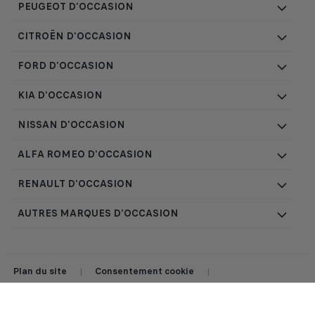
PEUGEOT D'OCCASION
CITROËN D'OCCASION
FORD D'OCCASION
KIA D'OCCASION
NISSAN D'OCCASION
ALFA ROMEO D'OCCASION
RENAULT D'OCCASION
AUTRES MARQUES D'OCCASION
Plan du site
Consentement cookie
|
|
Mentions légales et conditions d'utilisation du site