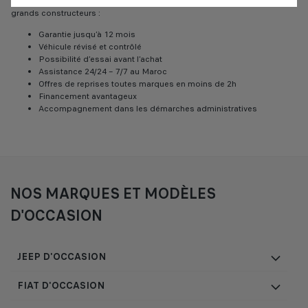
achat en toute confiance et vous bénéficiez des services exclusifs de
grands constructeurs :
Garantie jusqu’à 12 mois
Véhicule révisé et contrôlé
Possibilité d’essai avant l’achat
Assistance 24/24 – 7/7 au Maroc
Offres de reprises toutes marques en moins de 2h
Financement avantageux
Accompagnement dans les démarches administratives
NOS MARQUES ET MODÈLES
D'OCCASION
JEEP D'OCCASION
FIAT D'OCCASION