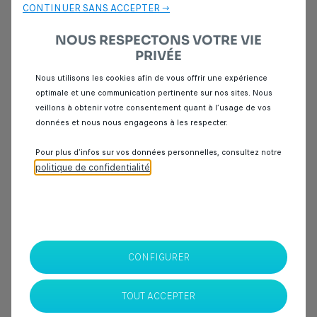
CONTINUER SANS ACCEPTER →
SPOTICAR Italcar BOUSKOURA
Casablanca
NOUS RESPECTONS VOTRE VIE
PRIVÉE
Nous utilisons les cookies afin de vous offrir une expérience
optimale et une communication pertinente sur nos sites. Nous
veillons à obtenir votre consentement quant à l’usage de vos
données et nous nous engageons à les respecter.
Vous recherchez une voiture JEEP d’occasion ANNÉE 2018? Découvrez
Pour plus d’infos sur vos données personnelles, consultez notre
sur Spoticar notre sélection de
berlines
,
citadines
,
SUV
et
véhicules
politique de confidentialité
.
utilitaires
d'occasion disponibles en motorisation
diesel
,
essence
,
hybride
ou
électrique
, en boîte
manuelle
ou
automatique
.
Spoticar a sélectionné pour vous une offre de véhicules d'occasion
toutes marques confondues à Stellantis & You de Casablanca,
Nos véhicules d’occasion, berline, citadine, SUV ou utilitaire sont
CONFIGURER
rigoureusement sélectionnés, contrôlés et garantis jusqu’à 12 mois,
avec une limite kilométrique à 50 000 km. Nous vous proposons des
financements sur mesure et attractifs, et nous engageons à faire une
TOUT ACCEPTER
offre de reprise de votre véhicule actuel. Sur Spoticar, vous faites un