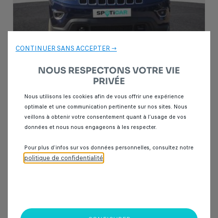
CONTINUER SANS ACCEPTER →
NOUS RESPECTONS VOTRE VIE
PRIVÉE
Garantie Spoticar
12 mois
Nous utilisons les cookies afin de vous offrir une expérience
optimale et une communication pertinente sur nos sites. Nous
Jeep Cherokee
veillons à obtenir votre consentement quant à l’usage de vos
GRAND CHEROKEE 3.0 V6 CRD 250 LAREDO BVA8
données et nous nous engageons à les respecter.
130 408 km
Diesel
2017
Automatique
Pour plus d’infos sur vos données personnelles, consultez notre
politique de confidentialité
.
189 000 Dhs
SPOTICAR Italcar BOUSKOURA