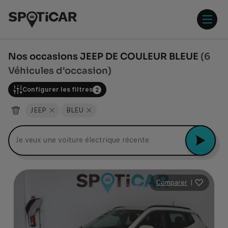
Aller
Aller
au
au
contenu
pied
ouvr
principal
de
/
page
ferm
Nos occasions JEEP DE COULEUR BLEUE
(6
le
Véhicules d'occasion)
men
Configurer les filtres
2
JEEP
BLEU
Peugeot 2008
Comparer
|