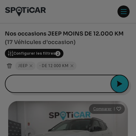
Aller
Aller
au
au
contenu
pied
ouvr
principal
de
/
page
ferm
Nos occasions JEEP MOINS DE 12.000 KM
le
(17 Véhicules d'occasion)
men
Configurer les filtres
2
JEEP
- DE 12 000 KM
Peugeot 2008
Comparer
|