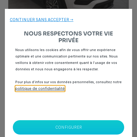
CONTINUER SANS ACCEPTER →
NOUS RESPECTONS VOTRE VIE
PRIVÉE
Garantie Spoticar
12 mois
Nous utilisons les cookies afin de vous offrir une expérience
optimale et une communication pertinente sur nos sites. Nous
Jeep Compass
veillons à obtenir votre consentement quant à l’usage de vos
1.5 GSE T4
données et nous nous engageons à les respecter.
8 km
Essence
2025
Automatique
Pour plus d’infos sur vos données personnelles, consultez notre
politique de confidentialité
.
329 000 Dhs
SPOTICAR Italcar BOUSKOURA
CONFIGURER
Casablanca