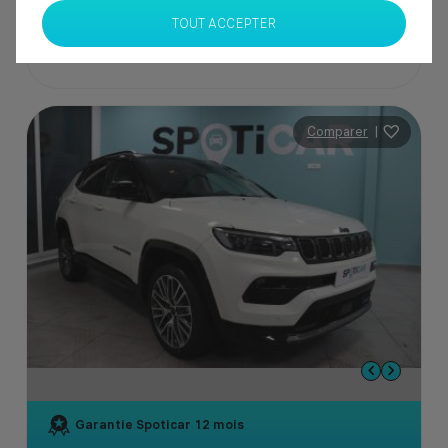
TOUT ACCEPTER
Comparer
|
Garantie Spoticar
12 mois