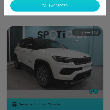
TOUT ACCEPTER
Comparer
|
Garantie Spoticar
12 mois