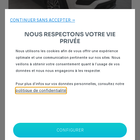
CONTINUER SANS ACCEPTER →
NOUS RESPECTONS VOTRE VIE
PRIVÉE
Garantie Spoticar
12 mois
Nous utilisons les cookies afin de vous offrir une expérience
optimale et une communication pertinente sur nos sites. Nous
Jeep Compass
veillons à obtenir votre consentement quant à l’usage de vos
1.5 GSE T4
données et nous nous engageons à les respecter.
8 km
Essence
2025
Automatique
Pour plus d’infos sur vos données personnelles, consultez notre
politique de confidentialité
.
329 000 Dhs
SPOTICAR Italcar BOUSKOURA
CONFIGURER
Casablanca