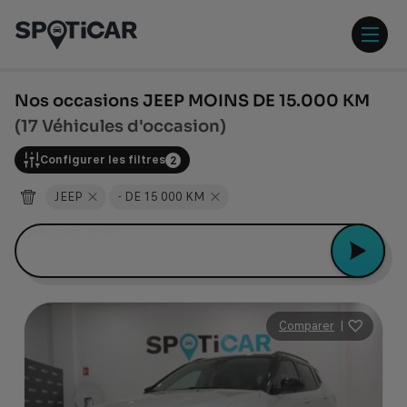
Aller
Aller
au
au
contenu
pied
ouvr
principal
de
/
page
ferm
Nos occasions JEEP MOINS DE 15.000 KM
le
(17 Véhicules d'occasion)
men
Configurer les filtres
2
JEEP
- DE 15 000 KM
Peugeot 2008
Comparer
|