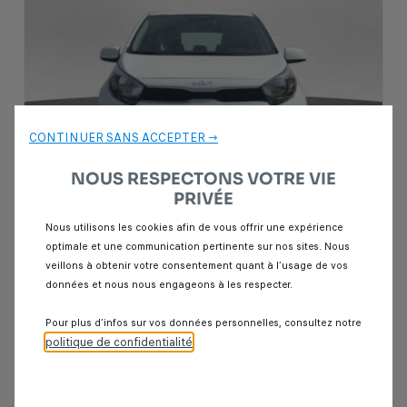
CONTINUER SANS ACCEPTER →
NOUS RESPECTONS VOTRE VIE
PRIVÉE
Nous utilisons les cookies afin de vous offrir une expérience
optimale et une communication pertinente sur nos sites. Nous
Garantie Spoticar
12 mois
veillons à obtenir votre consentement quant à l’usage de vos
données et nous nous engageons à les respecter.
Kia picanto
1.0 MOTION 69CH BVA 5P
Pour plus d’infos sur vos données personnelles, consultez notre
80 000 km
Essence
2023
Automatique
politique de confidentialité
.