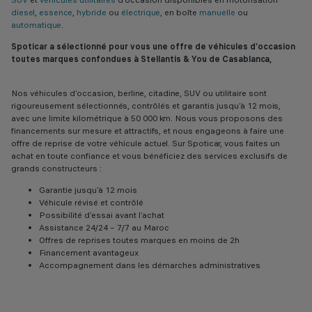
SUV
et
véhicules utilitaires
d'occasion disponibles en motorisation
diesel
,
essence
,
hybride
ou
électrique
, en boîte
manuelle
ou
automatique
.
Spoticar a sélectionné pour vous une offre de véhicules d'occasion
toutes marques confondues à Stellantis & You de Casablanca,
Nos véhicules d’occasion, berline, citadine, SUV ou utilitaire sont
rigoureusement sélectionnés, contrôlés et garantis jusqu’à 12 mois,
avec une limite kilométrique à 50 000 km. Nous vous proposons des
financements sur mesure et attractifs, et nous engageons à faire une
offre de reprise de votre véhicule actuel. Sur Spoticar, vous faites un
achat en toute confiance et vous bénéficiez des services exclusifs de
grands constructeurs :
Garantie jusqu’à 12 mois
Véhicule révisé et contrôlé
Possibilité d’essai avant l’achat
Assistance 24/24 – 7/7 au Maroc
Offres de reprises toutes marques en moins de 2h
Financement avantageux
Accompagnement dans les démarches administratives