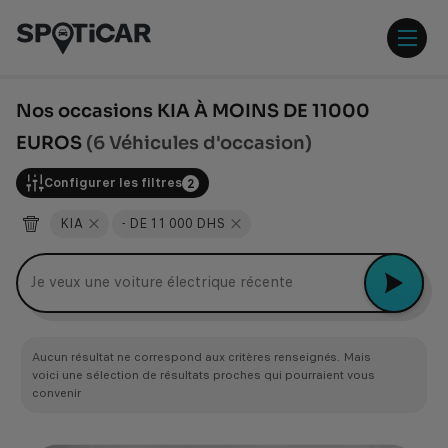
Aller
Aller
au
au
contenu
pied
ouvr
principal
de
/
page
ferm
Nos occasions KIA À MOINS DE 11000
le
EUROS
(6 Véhicules d'occasion)
men
Configurer les filtres
2
KIA
- DE 11 000 DHS
Je veux une voiture électrique récente
Aucun résultat ne correspond aux critères renseignés. Mais
voici une sélection de résultats proches qui pourraient vous
convenir