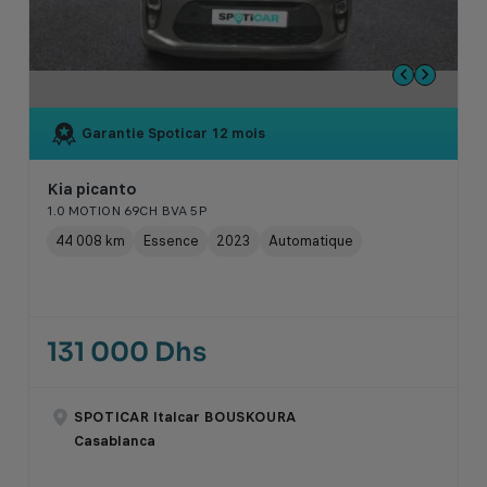
Garantie Spoticar
12 mois
Kia picanto
1.0 MOTION 69CH BVA 5P
44 008 km
Essence
2023
Automatique
131 000 Dhs
SPOTICAR Italcar BOUSKOURA
Casablanca