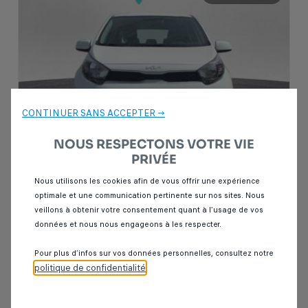
CONTINUER SANS ACCEPTER →
NOUS RESPECTONS VOTRE VIE
PRIVÉE
Nous utilisons les cookies afin de vous offrir une expérience
Garantie Spoticar
12 mois
optimale et une communication pertinente sur nos sites. Nous
veillons à obtenir votre consentement quant à l’usage de vos
données et nous nous engageons à les respecter.
Kia picanto
1.0 MOTION 69CH BVA 5P
Pour plus d’infos sur vos données personnelles, consultez notre
80 000 km
Essence
2023
Automatique
politique de confidentialité
.