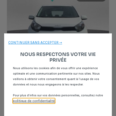
CONTINUER SANS ACCEPTER →
NOUS RESPECTONS VOTRE VIE
PRIVÉE
Nous utilisons les cookies afin de vous offrir une expérience
Garantie Spoticar
12 mois
optimale et une communication pertinente sur nos sites. Nous
veillons à obtenir votre consentement quant à l’usage de vos
données et nous nous engageons à les respecter.
Kia picanto
1.0 MOTION 69CH BVA 5P
Pour plus d’infos sur vos données personnelles, consultez notre
80 000 km
Essence
2023
Automatique
politique de confidentialité
.