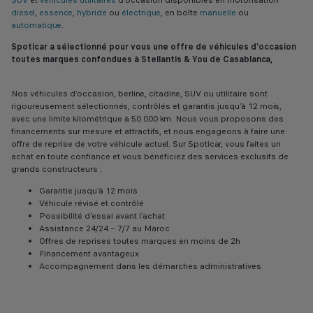
SUV
et
véhicules utilitaires
d'occasion disponibles en motorisation
diesel
,
essence
,
hybride
ou
électrique
, en boîte
manuelle
ou
automatique
.
Spoticar a sélectionné pour vous une offre de véhicules d'occasion
toutes marques confondues à Stellantis & You de Casablanca,
Nos véhicules d’occasion, berline, citadine, SUV ou utilitaire sont
rigoureusement sélectionnés, contrôlés et garantis jusqu’à 12 mois,
avec une limite kilométrique à 50 000 km. Nous vous proposons des
financements sur mesure et attractifs, et nous engageons à faire une
offre de reprise de votre véhicule actuel. Sur Spoticar, vous faites un
achat en toute confiance et vous bénéficiez des services exclusifs de
grands constructeurs :
Garantie jusqu’à 12 mois
Véhicule révisé et contrôlé
Possibilité d’essai avant l’achat
Assistance 24/24 – 7/7 au Maroc
Offres de reprises toutes marques en moins de 2h
Financement avantageux
Accompagnement dans les démarches administratives