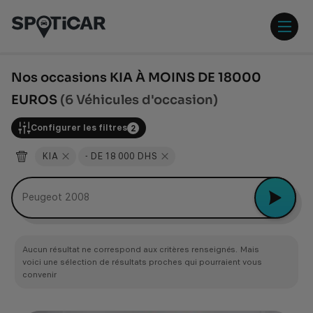
Aller
Aller
au
au
contenu
pied
ouvr
principal
de
/
page
ferm
Nos occasions KIA À MOINS DE 18000
le
EUROS
(6 Véhicules d'occasion)
men
Configurer les filtres
2
KIA
- DE 18 000 DHS
Peugeot 2008
Aucun résultat ne correspond aux critères renseignés. Mais
voici une sélection de résultats proches qui pourraient vous
convenir