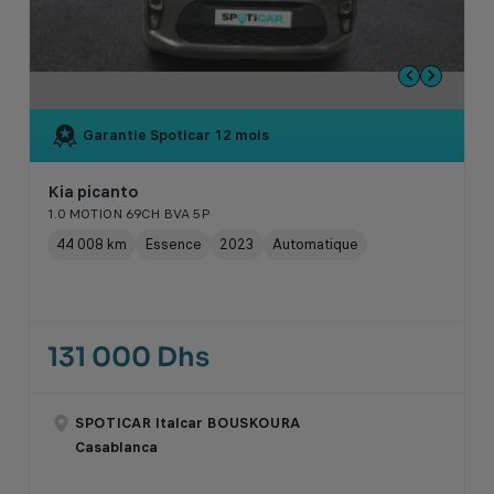
Garantie Spoticar
12 mois
Kia picanto
1.0 MOTION 69CH BVA 5P
44 008 km
Essence
2023
Automatique
131 000 Dhs
SPOTICAR Italcar BOUSKOURA
Casablanca