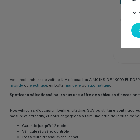
137 0
Pour
SPOTI
Casab
Vous recherchez une voiture KIA d’occasion À MOINS DE 19000 EUROS? 
hybride
ou
électrique
, en boîte
manuelle
ou
automatique
.
Spoticar a sélectionné pour vous une offre de véhicules d'occasion
Nos véhicules d’occasion, berline, citadine, SUV ou utilitaire sont rigo
mesure et attractifs, et nous engageons à faire une offre de reprise de vo
Garantie jusqu’à 12 mois
Véhicule révisé et contrôlé
Possibilité d’essai avant l’achat