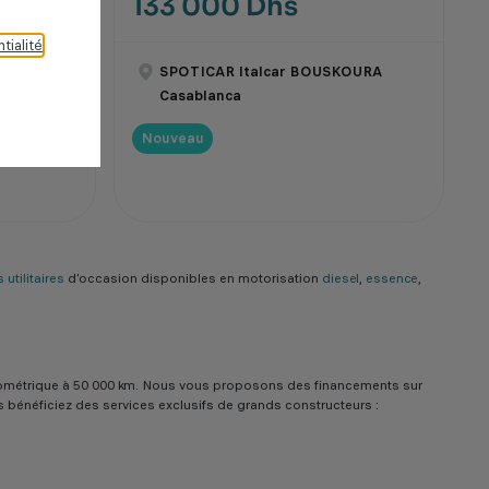
133 000 Dhs
tialité
.
OURA
SPOTICAR Italcar BOUSKOURA
Casablanca
Nouveau
 utilitaires
d'occasion disponibles en motorisation
diesel
,
essence
,
e kilométrique à 50 000 km. Nous vous proposons des financements sur
us bénéficiez des services exclusifs de grands constructeurs :