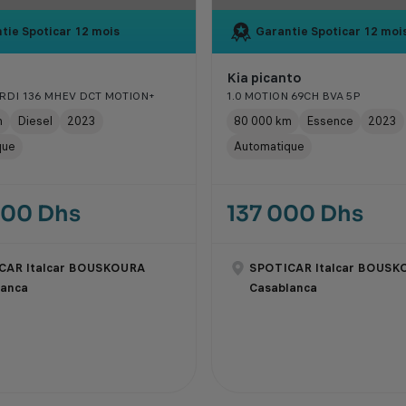
tie Spoticar
12 mois
Garantie Spoticar
12 moi
Kia picanto
CRDI 136 MHEV DCT MOTION+
1.0 MOTION 69CH BVA 5P
m
Diesel
2023
80 000 km
Essence
2023
que
Automatique
000 Dhs
137 000 Dhs
CAR Italcar BOUSKOURA
SPOTICAR Italcar BOUSK
lanca
Casablanca