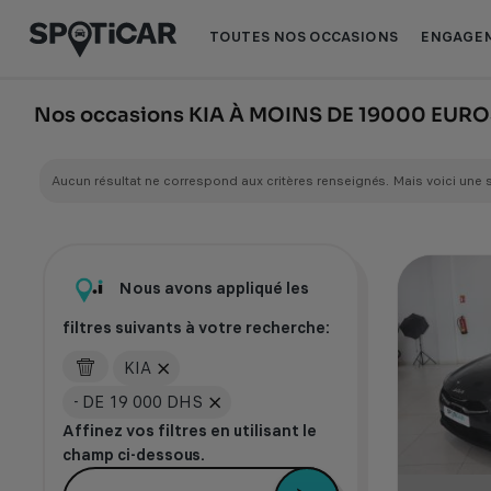
Aller
Aller
au
au
TOUTES NOS OCCASIONS
ENGAGEM
contenu
pied
principal
de
page
Nos occasions KIA À MOINS DE 19000 EUR
Aucun résultat ne correspond aux critères renseignés. Mais voici une 
Nous avons appliqué les
filtres suivants à votre recherche:
KIA
- DE 19 000 DHS
Affinez vos filtres en utilisant le
champ ci-dessous.