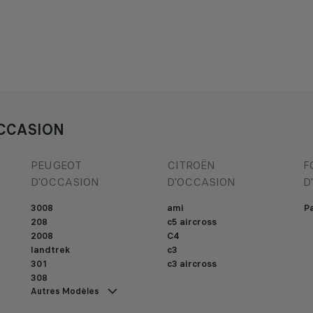
CCASION
PEUGEOT
CITROËN
F
D'OCCASION
D'OCCASION
D
3008
ami
Pa
208
c5 aircross
2008
C4
landtrek
c3
301
c3 aircross
308
Autres Modèles