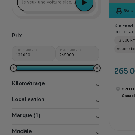
Je veux une voiture électrique récente
Garan
Kia ceed
CEE-D 1.6 
Prix
13 000 k
Automati
Minimum (Dhs)
Maximum (Dhs)
265 
Kilométrage
SPOTI
Casab
Localisation
Marque (1)
Modèle