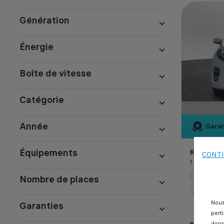
Génération
Énergie
Boîte de vitesse
Catégorie
Année
Garan
Équipements
Kia pican
CONTI
1.0 MOTION
80 000 k
Nombre de places
Automati
Nous
Garanties
pert
donn