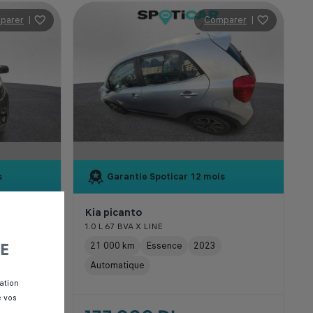
parer
|
Comparer
|
s
Garantie Spoticar
12 mois
Kia picanto
1.0 L 67 BVA X LINE
21 000 km
Essence
2023
E
Automatique
ation
e vos