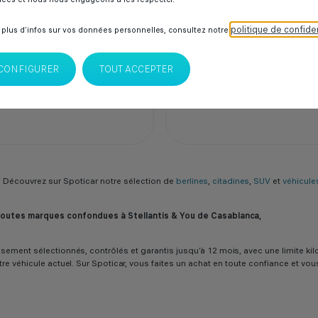
00 Dhs
131 000 Dhs
politique de confiden
 plus d’infos sur vos données personnelles, consultez notre
CAR Italcar BOUSKOURA
SPOTICAR Italcar BOUSK
lanca
Casablanca
CONFIGURER
TOUT ACCEPTER
Découvrez sur Spoticar notre sélection de
berlines
,
citadines
,
SUV
et
véhicules
 toutes marques confondues à Stellantis & You de Casablanca,
ureusement sélectionnés, contrôlés et garantis jusqu’à 12 mois, avec une limit
tre véhicule actuel. Sur Spoticar, vous faites un achat en toute confiance et vo