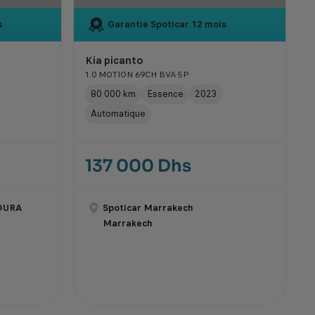
s
Garantie Spoticar
12 mois
Kia picanto
1.0 MOTION 69CH BVA 5P
80 000 km
Essence
2023
Automatique
137 000 Dhs
OURA
Spoticar Marrakech
Marrakech