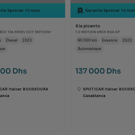
tie Spoticar
12 mois
Garantie Spoticar
12 moi
Kia picanto
CRDI 136 MHEV DCT MOTION+
1.0 MOTION 69CH BVA 5P
m
Diesel
2023
80 000 km
Essence
2023
que
Automatique
000 Dhs
137 000 Dhs
CAR Italcar BOUSKOURA
SPOTICAR Italcar BOUSK
lanca
Casablanca