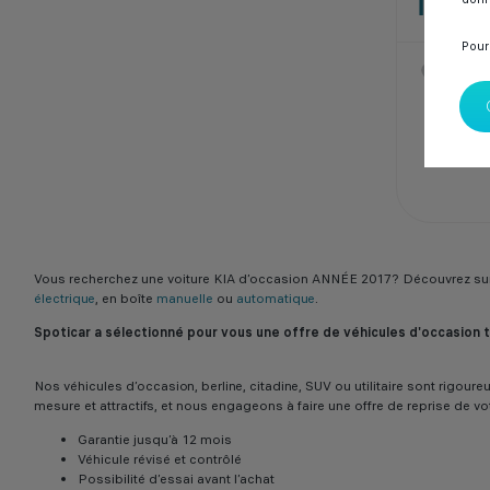
137 0
Pour
SPOTI
Casab
Vous recherchez une voiture KIA d’occasion ANNÉE 2017? Découvrez sur
électrique
, en boîte
manuelle
ou
automatique
.
Spoticar a sélectionné pour vous une offre de véhicules d'occasion
Nos véhicules d’occasion, berline, citadine, SUV ou utilitaire sont rigo
mesure et attractifs, et nous engageons à faire une offre de reprise de vo
Garantie jusqu’à 12 mois
Véhicule révisé et contrôlé
Possibilité d’essai avant l’achat