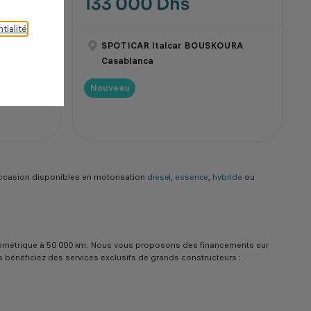
133 000 Dhs
tialité
.
OURA
SPOTICAR Italcar BOUSKOURA
Casablanca
Nouveau
ccasion disponibles en motorisation
diesel
,
essence
,
hybride
ou
e kilométrique à 50 000 km. Nous vous proposons des financements sur
us bénéficiez des services exclusifs de grands constructeurs :