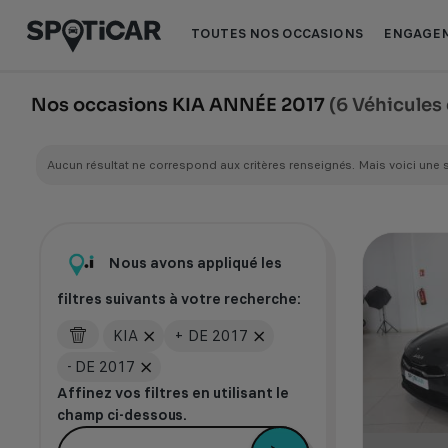
Aller
Aller
au
au
TOUTES NOS OCCASIONS
ENGAGEM
contenu
pied
principal
de
page
Nos occasions KIA ANNÉE 2017
(6 Véhicules
Aucun résultat ne correspond aux critères renseignés. Mais voici une 
Nous avons appliqué les
filtres suivants à votre recherche:
KIA
+ DE 2017
- DE 2017
Affinez vos filtres en utilisant le
champ ci-dessous.
Peugeot 2008