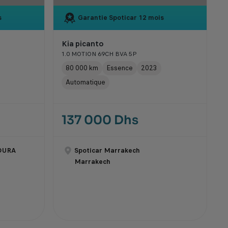
s
Garantie Spoticar
12 mois
Kia picanto
1.0 MOTION 69CH BVA 5P
80 000 km
Essence
2023
Automatique
137 000 Dhs
OURA
Spoticar Marrakech
Marrakech