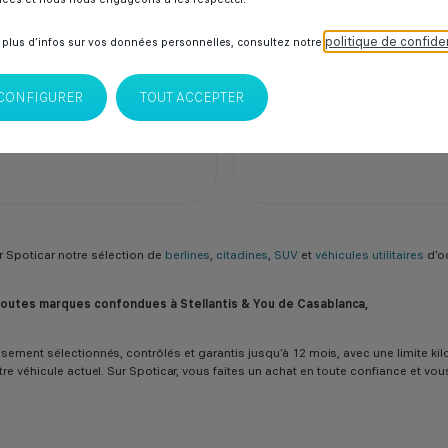
00 Dhs
131 000 Dhs
politique de confiden
 plus d’infos sur vos données personnelles, consultez notre
CAR Italcar BOUSKOURA
SPOTICAR Italcar BOUSK
lanca
Casablanca
CONFIGURER
TOUT ACCEPTER
 Spoticar notre sélection de
berlines
,
citadines
,
SUV
et
véhicules utilitaires
d'o
 toutes marques confondues à Stellantis & You de Casablanca,
ureusement sélectionnés, contrôlés et garantis jusqu’à 12 mois, avec une limit
tre véhicule actuel. Sur Spoticar, vous faites un achat en toute confiance et vo