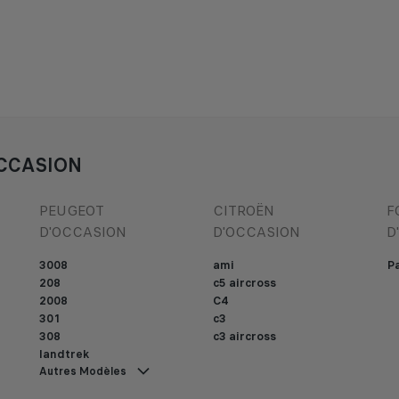
CCASION
PEUGEOT
CITROËN
F
D'OCCASION
D'OCCASION
D
3008
ami
Pa
208
c5 aircross
2008
C4
301
c3
308
c3 aircross
landtrek
Autres Modèles