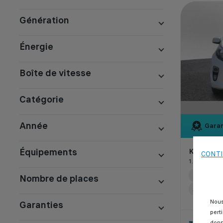
Génération
Énergie
Boîte de vitesse
Catégorie
Année
Garan
Équipements
Kia pican
CONTI
1.0 MOTION
80 000 k
Nombre de places
Automati
Nous
Garanties
pert
donn