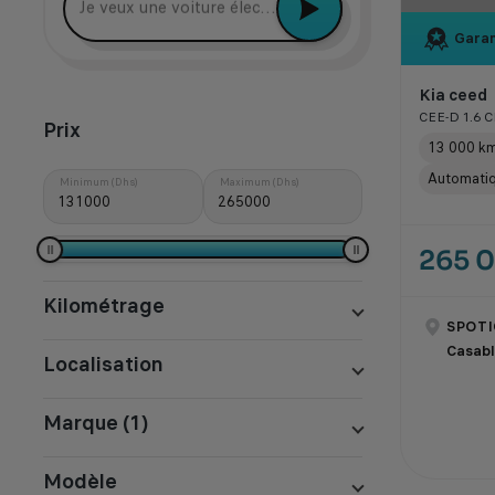
Garan
Kia ceed
CEE-D 1.6 
Prix
13 000 k
Automati
Minimum (Dhs)
Maximum (Dhs)
265 
Kilométrage
SPOTI
Casab
Localisation
Marque (1)
Modèle