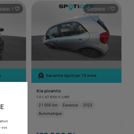
parer
|
Comparer
|
s
Garantie Spoticar
12 mois
Kia picanto
1.0 L 67 BVA X LINE
21 000 km
Essence
2023
E
Automatique
ation
e vos