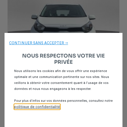
CONTINUER SANS ACCEPTER →
NOUS RESPECTONS VOTRE VIE
PRIVÉE
Nous utilisons les cookies afin de vous offrir une expérience
optimale et une communication pertinente sur nos sites. Nous
Garantie Spoticar
12 mois
veillons à obtenir votre consentement quant à l’usage de vos
données et nous nous engageons à les respecter.
Kia picanto
1.0 MOTION 69CH BVA 5P
Pour plus d’infos sur vos données personnelles, consultez notre
80 000 km
Essence
2023
Automatique
politique de confidentialité
.