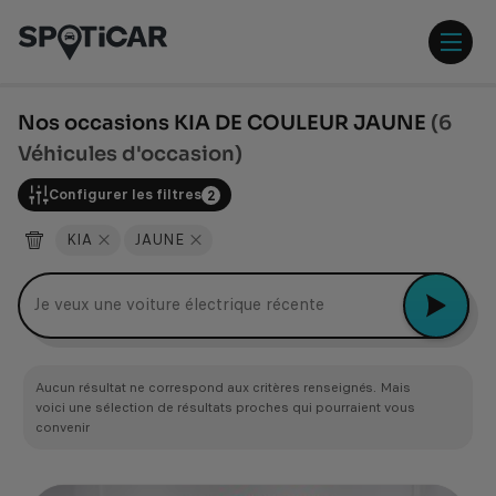
Aller
Aller
au
au
contenu
pied
ouvr
principal
de
/
page
ferm
Nos occasions KIA DE COULEUR JAUNE
(6
le
Véhicules d'occasion)
men
Configurer les filtres
2
KIA
JAUNE
Peugeot 2008
Aucun résultat ne correspond aux critères renseignés. Mais
voici une sélection de résultats proches qui pourraient vous
convenir