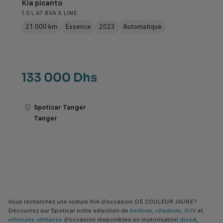
Kia picanto
1.0 L 67 BVA X LINE
21 000 km
Essence
2023
Automatique
133 000 Dhs
Spoticar Tanger
Tanger
Vous recherchez une voiture KIA d’occasion DE COULEUR JAUNE?
Découvrez sur Spoticar notre sélection de
berlines
,
citadines
,
SUV
et
véhicules utilitaires
d'occasion disponibles en motorisation
diesel
,