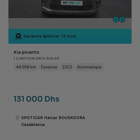
Garantie Spoticar
12 mois
Kia picanto
1.0 MOTION 69CH BVA 5P
44 008 km
Essence
2023
Automatique
131 000 Dhs
SPOTICAR Italcar BOUSKOURA
Casablanca