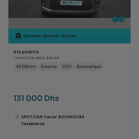
Garantie Spoticar
12 mois
Kia picanto
1.0 MOTION 69CH BVA 5P
44 008 km
Essence
2023
Automatique
131 000 Dhs
SPOTICAR Italcar BOUSKOURA
Casablanca