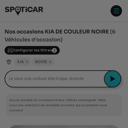
Aller
Aller
au
au
contenu
pied
ouvr
principal
de
/
page
ferm
Nos occasions KIA DE COULEUR NOIRE
(6
le
Véhicules d'occasion)
men
Configurer les filtres
2
KIA
NOIRE
Je veux une voiture électrique récente
Aucun résultat ne correspond aux critères renseignés. Mais
voici une sélection de résultats proches qui pourraient vous
convenir