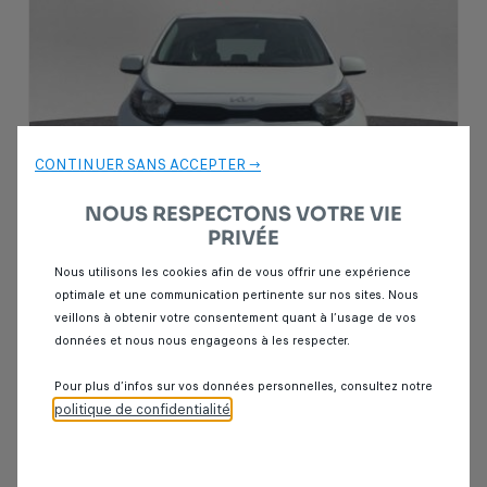
CONTINUER SANS ACCEPTER →
NOUS RESPECTONS VOTRE VIE
PRIVÉE
Nous utilisons les cookies afin de vous offrir une expérience
optimale et une communication pertinente sur nos sites. Nous
Garantie Spoticar
12 mois
veillons à obtenir votre consentement quant à l’usage de vos
données et nous nous engageons à les respecter.
Kia picanto
1.0 MOTION 69CH BVA 5P
Pour plus d’infos sur vos données personnelles, consultez notre
80 000 km
Essence
2023
Automatique
politique de confidentialité
.