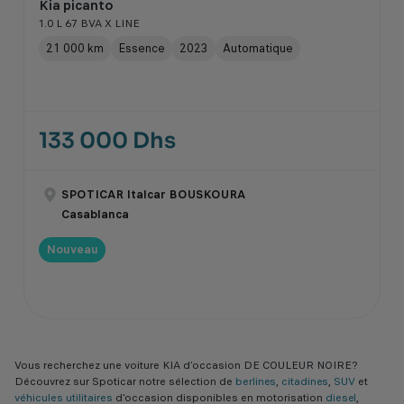
Kia picanto
1.0 L 67 BVA X LINE
21 000 km
Essence
2023
Automatique
133 000 Dhs
SPOTICAR Italcar BOUSKOURA
Casablanca
Nouveau
Vous recherchez une voiture KIA d’occasion DE COULEUR NOIRE?
Découvrez sur Spoticar notre sélection de
berlines
,
citadines
,
SUV
et
véhicules utilitaires
d'occasion disponibles en motorisation
diesel
,