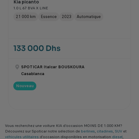
Kia picanto
1.0 L 67 BVA X LINE
21 000 km
Essence
2023
Automatique
133 000 Dhs
SPOTICAR Italcar BOUSKOURA
Casablanca
Nouveau
Vous recherchez une voiture KIA d’occasion MOINS DE 1.000 KM?
Découvrez sur Spoticar notre sélection de
berlines
,
citadines
,
SUV
et
véhicules utilitaires
d'occasion disponibles en motorisation
diesel
,