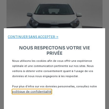
CONTINUER SANS ACCEPTER →
NOUS RESPECTONS VOTRE VIE
PRIVÉE
Nous utilisons les cookies afin de vous offrir une expérience
optimale et une communication pertinente sur nos sites. Nous
Garantie Spoticar
12 mois
veillons à obtenir votre consentement quant à l’usage de vos
données et nous nous engageons à les respecter.
Kia picanto
1.0 MOTION 69CH BVA 5P
Pour plus d’infos sur vos données personnelles, consultez notre
80 000 km
Essence
2023
Automatique
politique de confidentialité
.