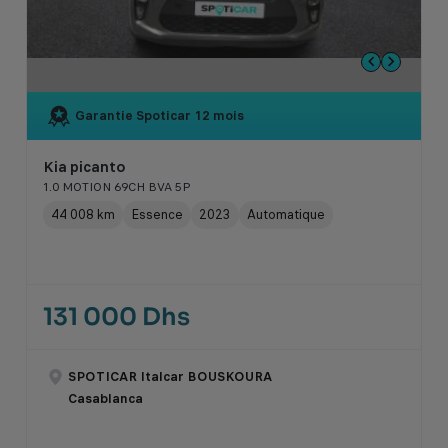
Garantie Spoticar
12 mois
Kia picanto
1.0 MOTION 69CH BVA 5P
44 008 km
Essence
2023
Automatique
131 000 Dhs
SPOTICAR Italcar BOUSKOURA
Casablanca