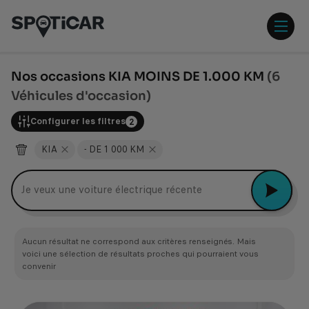
Aller
Aller
au
au
contenu
pied
ouvr
principal
de
/
page
ferm
Nos occasions KIA MOINS DE 1.000 KM
(6
le
Véhicules d'occasion)
men
Configurer les filtres
2
KIA
- DE 1 000 KM
Je veux une voiture électrique récente
Aucun résultat ne correspond aux critères renseignés. Mais
voici une sélection de résultats proches qui pourraient vous
convenir