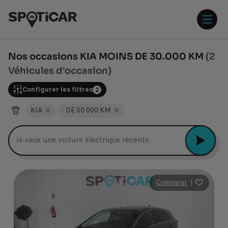
Aller
Aller
au
au
contenu
pied
ouvr
principal
de
/
page
ferm
Nos occasions KIA MOINS DE 30.000 KM
(2
le
Véhicules d'occasion)
men
Configurer les filtres
2
KIA
- DE 30 000 KM
Je veux une voiture électrique récente
Comparer
|