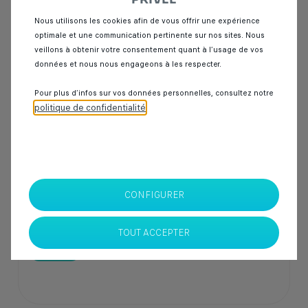
Nous utilisons les cookies afin de vous offrir une expérience
Garantie Spoticar
12 mois
optimale et une communication pertinente sur nos sites. Nous
veillons à obtenir votre consentement quant à l’usage de vos
Kia picanto
données et nous nous engageons à les respecter.
1.0 L 67 BVA X LINE
Pour plus d’infos sur vos données personnelles, consultez notre
21 000 km
Essence
2023
Automatique
politique de confidentialité
.
133 000 Dhs
CONFIGURER
SPOTICAR Italcar BOUSKOURA
Casablanca
TOUT ACCEPTER
Nouveau