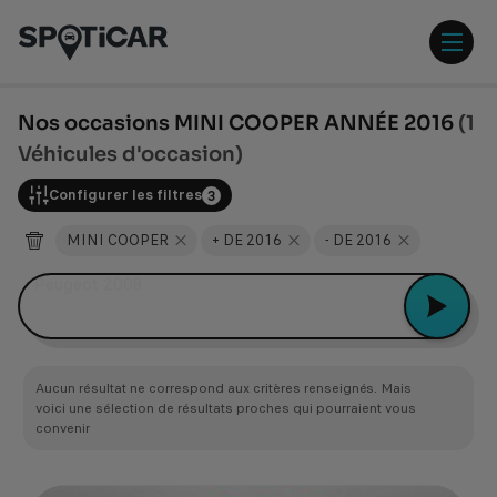
Aller
Aller
au
au
contenu
pied
ouvr
principal
de
/
page
ferm
Nos occasions MINI COOPER ANNÉE 2016
(1
le
Véhicules d'occasion)
men
Configurer les filtres
3
MINI COOPER
+ DE 2016
- DE 2016
Peugeot 2008
Aucun résultat ne correspond aux critères renseignés. Mais
voici une sélection de résultats proches qui pourraient vous
convenir