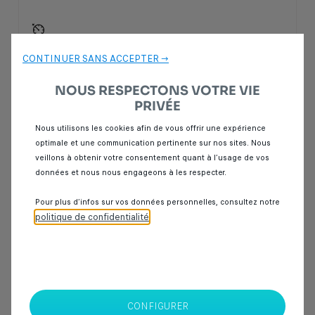
CONTINUER SANS ACCEPTER →
155 000 Dhs
NOUS RESPECTONS VOTRE VIE
PRIVÉE
SPOTICAR Italcar BOUSKOURA
Casablanca
Nous utilisons les cookies afin de vous offrir une expérience
optimale et une communication pertinente sur nos sites. Nous
veillons à obtenir votre consentement quant à l’usage de vos
données et nous nous engageons à les respecter.
Pour plus d’infos sur vos données personnelles, consultez notre
politique de confidentialité
.
Vous recherchez une voiture MINI COOPER d’occasion ANNÉE 2016?
Découvrez sur Spoticar notre sélection de
berlines
,
citadines
,
SUV
et
véhicules utilitaires
d'occasion disponibles en motorisation
diesel
,
essence
,
hybride
ou
électrique
, en boîte
manuelle
ou
automatique
.
CONFIGURER
Spoticar a sélectionné pour vous une offre de véhicules d'occasion