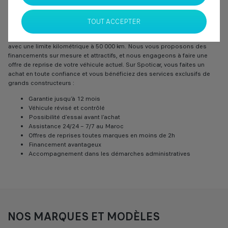
toutes marques confondues à Stellantis & You de Casablanca,
TOUT ACCEPTER
Nos véhicules d’occasion, berline, citadine, SUV ou utilitaire sont
rigoureusement sélectionnés, contrôlés et garantis jusqu’à 12 mois,
avec une limite kilométrique à 50 000 km. Nous vous proposons des
financements sur mesure et attractifs, et nous engageons à faire une
offre de reprise de votre véhicule actuel. Sur Spoticar, vous faites un
achat en toute confiance et vous bénéficiez des services exclusifs de
grands constructeurs :
Garantie jusqu’à 12 mois
Véhicule révisé et contrôlé
Possibilité d’essai avant l’achat
Assistance 24/24 – 7/7 au Maroc
Offres de reprises toutes marques en moins de 2h
Financement avantageux
Accompagnement dans les démarches administratives
NOS MARQUES ET MODÈLES