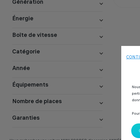
Génération
Énergie
Boîte de vitesse
Catégorie
CONTI
Année
Équipements
Nous
pert
Nombre de places
donn
Pour
Garanties