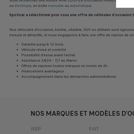
Vous recherchez une voiture MINI COOPER d’occasion ANNÉE 2019? Déco
ou
électrique
, en boîte
manuelle
ou
automatique
.
Spoticar a sélectionné pour vous une offre de véhicules d'occasion
Nos véhicules d’occasion, berline, citadine, SUV ou utilitaire sont rigo
mesure et attractifs, et nous engageons à faire une offre de reprise de vo
Garantie jusqu’à 12 mois
Véhicule révisé et contrôlé
Possibilité d’essai avant l’achat
Assistance 24/24 – 7/7 au Maroc
Offres de reprises toutes marques en moins de 2h
Financement avantageux
Accompagnement dans les démarches administratives
NOS MARQUES ET MODÈLES D'O
JEEP
FIAT