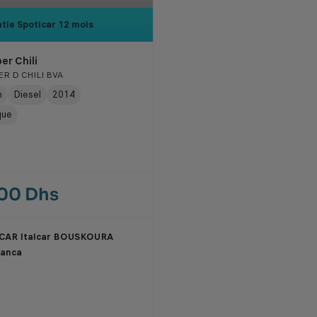
tie Spoticar
12 mois
er Chili
R D CHILI BVA
m
Diesel
2014
que
000 Dhs
CAR Italcar BOUSKOURA
lanca