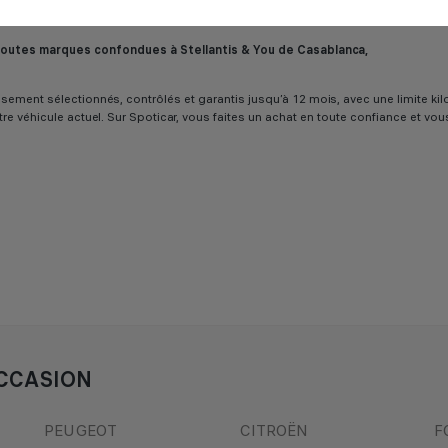
uvrez sur Spoticar notre sélection de
berlines
,
citadines
,
SUV
et
véhicules uti
 toutes marques confondues à Stellantis & You de Casablanca,
ureusement sélectionnés, contrôlés et garantis jusqu’à 12 mois, avec une limit
tre véhicule actuel. Sur Spoticar, vous faites un achat en toute confiance et vo
CCASION
PEUGEOT
CITROËN
F