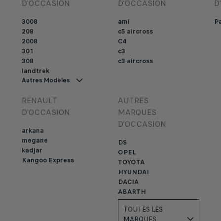
D'OCCASION
D'OCCASION
D
3008
ami
Pa
208
c5 aircross
2008
C4
301
c3
308
c3 aircross
landtrek
Autres Modèles
RENAULT
AUTRES
D'OCCASION
MARQUES
D'OCCASION
arkana
megane
DS
kadjar
OPEL
Kangoo Express
TOYOTA
HYUNDAI
DACIA
ABARTH
TOUTES LES
MARQUES