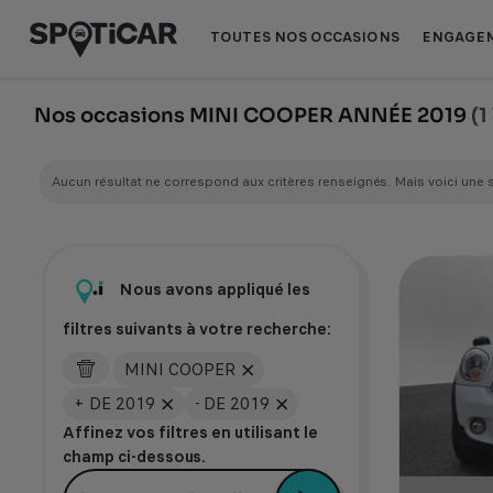
Aller
Aller
au
au
TOUTES NOS OCCASIONS
ENGAGEM
contenu
pied
principal
de
page
Nos occasions MINI COOPER ANNÉE 2019
(1
Aucun résultat ne correspond aux critères renseignés. Mais voici une 
Nous avons appliqué les
filtres suivants à votre recherche:
MINI COOPER
+ DE 2019
- DE 2019
Affinez vos filtres en utilisant le
champ ci-dessous.