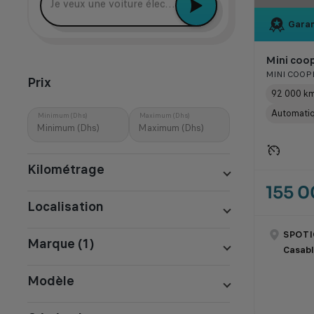
Je veux une voiture électrique récente
Garan
Mini coop
MINI COOPE
Prix
92 000 k
Automati
Minimum (Dhs)
Maximum (Dhs)
Kilométrage
155 
Localisation
SPOTI
Marque (1)
Casab
Modèle