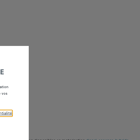
E
ation
e vos
tialité
.