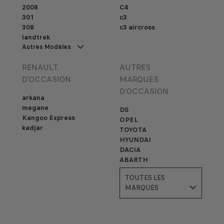
2008
C4
301
c3
308
c3 aircross
landtrek
Autres Modèles
RENAULT
AUTRES
D'OCCASION
MARQUES
D'OCCASION
arkana
megane
DS
Kangoo Express
OPEL
kadjar
TOYOTA
HYUNDAI
DACIA
ABARTH
TOUTES LES
MARQUES