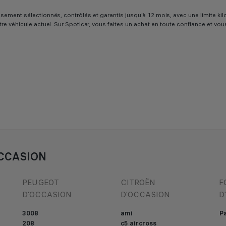
ureusement sélectionnés, contrôlés et garantis jusqu’à 12 mois, avec une limit
tre véhicule actuel. Sur Spoticar, vous faites un achat en toute confiance et vo
CCASION
PEUGEOT
CITROËN
F
D'OCCASION
D'OCCASION
D
3008
ami
Pa
208
c5 aircross