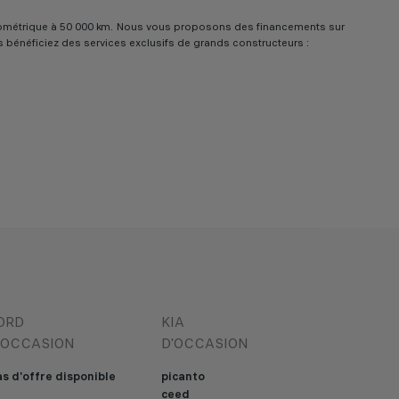
e kilométrique à 50 000 km. Nous vous proposons des financements sur
us bénéficiez des services exclusifs de grands constructeurs :
ORD
KIA
'OCCASION
D'OCCASION
s d'offre disponible
picanto
ceed