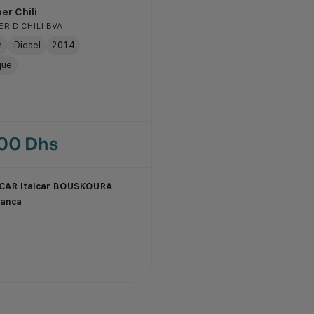
er Chili
R D CHILI BVA
m
Diesel
2014
que
000 Dhs
CAR Italcar BOUSKOURA
lanca