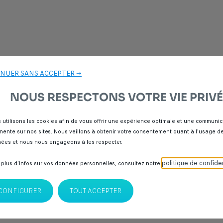
NUER SANS ACCEPTER →
NOUS RESPECTONS VOTRE VIE PRIVÉ
 utilisons les cookies afin de vous offrir une expérience optimale et une communic
inente sur nos sites. Nous veillons à obtenir votre consentement quant à l’usage d
ées et nous nous engageons à les respecter.
politique de confiden
 plus d’infos sur vos données personnelles, consultez notre
 Découvrez sur Spoticar notre sélection de
berlines
,
citadines
,
SUV
et
véhicu
CONFIGURER
TOUT ACCEPTER
 toutes marques confondues à Stellantis & You de Casablanca,