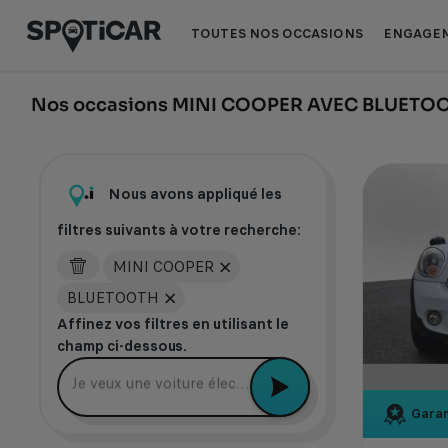
Aller
Aller
au
au
TOUTES NOS OCCASIONS
ENGAGEM
contenu
pied
principal
de
page
Nos occasions MINI COOPER AVEC BLUETO
Nous avons appliqué les
filtres suivants à votre recherche:
MINI COOPER
BLUETOOTH
Affinez vos filtres en utilisant le
champ ci-dessous.
Je veux une voiture électrique récente
Garan