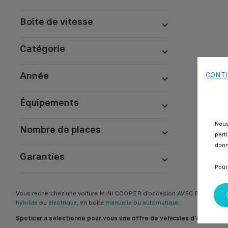
Boîte de vitesse
Catégorie
Année
CONTI
Équipements
Nous
Nombre de places
pert
donn
Garanties
Pour
Vous recherchez une voiture MINI COOPER d’occasion AVEC BLUETOOTH?
hybride
ou
électrique
, en boîte
manuelle
ou
automatique
.
Spoticar a sélectionné pour vous une offre de véhicules d'occasion