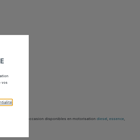
E
ation
e vos
tialité
.
les utilitaires
d'occasion disponibles en motorisation
diesel
,
essence
,