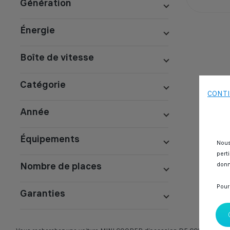
Génération
Énergie
Boîte de vitesse
Catégorie
CONTI
Année
Équipements
Nous
pert
Nombre de places
donn
Pour
Garanties