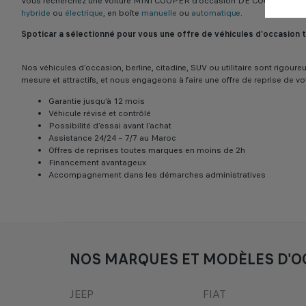
Vous recherchez une voiture MINI COOPER d’occasion DE COULEUR VERT
hybride
ou
électrique
, en boîte
manuelle
ou
automatique
.
Spoticar a sélectionné pour vous une offre de véhicules d'occasion
Nos véhicules d’occasion, berline, citadine, SUV ou utilitaire sont rigo
mesure et attractifs, et nous engageons à faire une offre de reprise de vo
Garantie jusqu’à 12 mois
Véhicule révisé et contrôlé
Possibilité d’essai avant l’achat
Assistance 24/24 – 7/7 au Maroc
Offres de reprises toutes marques en moins de 2h
Financement avantageux
Accompagnement dans les démarches administratives
NOS MARQUES ET MODÈLES D'O
JEEP
FIAT