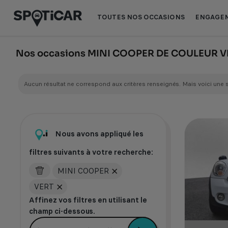
Aller
Aller
au
au
TOUTES NOS OCCASIONS
ENGAGEM
contenu
pied
principal
de
page
Nos occasions MINI COOPER DE COULEUR 
Aucun résultat ne correspond aux critères renseignés. Mais voici une 
Nous avons appliqué les
filtres suivants à votre recherche:
MINI COOPER
VERT
Affinez vos filtres en utilisant le
champ ci-dessous.