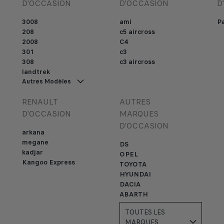
D'OCCASION
D'OCCASION
D
3008
ami
Pa
208
c5 aircross
2008
C4
301
c3
308
c3 aircross
landtrek
Autres Modèles
RENAULT
AUTRES
D'OCCASION
MARQUES
D'OCCASION
arkana
megane
DS
kadjar
OPEL
Kangoo Express
TOYOTA
HYUNDAI
DACIA
ABARTH
TOUTES LES
MARQUES