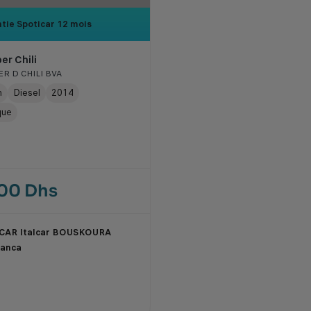
tie Spoticar
12 mois
er Chili
R D CHILI BVA
m
Diesel
2014
que
000 Dhs
CAR Italcar BOUSKOURA
lanca