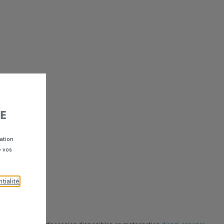
E
ation
e vos
tialité
.