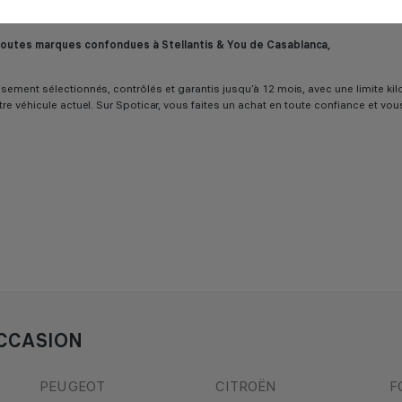
E? Découvrez sur Spoticar notre sélection de
berlines
,
citadines
,
SUV
et
véhi
 toutes marques confondues à Stellantis & You de Casablanca,
ureusement sélectionnés, contrôlés et garantis jusqu’à 12 mois, avec une limit
tre véhicule actuel. Sur Spoticar, vous faites un achat en toute confiance et vo
CCASION
PEUGEOT
CITROËN
F