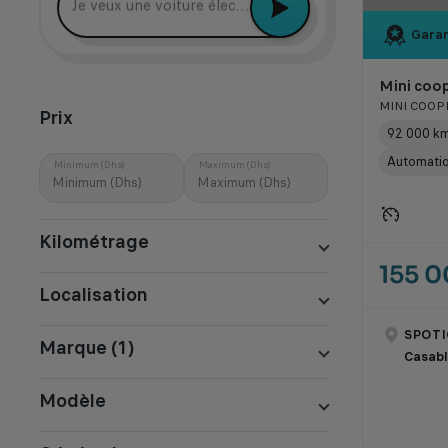
Je veux une voiture électrique récente
Garan
Mini coop
MINI COOPE
Prix
92 000 k
Automati
Minimum (Dhs)
Maximum (Dhs)
Kilométrage
155 
Localisation
SPOTI
Marque (1)
Casab
Modèle