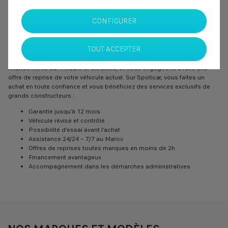
Spoticar a sélectionné pour vous une offre de véhicules d'occasion
toutes marques confondues à Stellantis & You de Casablanca,
CONFIGURER
Nos véhicules d’occasion, berline, citadine, SUV ou utilitaire sont
TOUT ACCEPTER
rigoureusement sélectionnés, contrôlés et garantis jusqu’à 12 mois,
avec une limite kilométrique à 50 000 km. Nous vous proposons des
financements sur mesure et attractifs, et nous engageons à faire une
offre de reprise de votre véhicule actuel. Sur Spoticar, vous faites un
achat en toute confiance et vous bénéficiez des services exclusifs de
grands constructeurs :
Garantie jusqu’à 12 mois
Véhicule révisé et contrôlé
Possibilité d’essai avant l’achat
Assistance 24/24 – 7/7 au Maroc
Offres de reprises toutes marques en moins de 2h
Financement avantageux
Accompagnement dans les démarches administratives