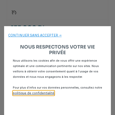
155 000 Dhs
CONTINUER SANS ACCEPTER →
SPOTICAR Italcar BOUSKOURA
NOUS RESPECTONS VOTRE VIE
Casablanca
PRIVÉE
Nous utilisons les cookies afin de vous offrir une expérience
optimale et une communication pertinente sur nos sites. Nous
veillons à obtenir votre consentement quant à l’usage de vos
données et nous nous engageons à les respecter.
Pour plus d’infos sur vos données personnelles, consultez notre
Vous recherchez une voiture MINI COOPER d’occasion MOINS DE
politique de confidentialité
.
15.000 KM? Découvrez sur Spoticar notre sélection de
berlines
,
citadines
,
SUV
et
véhicules utilitaires
d'occasion disponibles en
motorisation
diesel
,
essence
,
hybride
ou
électrique
, en boîte
manuelle
ou
automatique
.