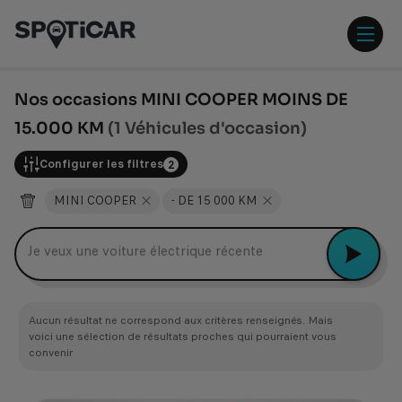
Aller
Aller
au
au
contenu
pied
ouvr
principal
de
/
page
ferm
Nos occasions MINI COOPER MOINS DE
le
15.000 KM
(1 Véhicules d'occasion)
men
Configurer les filtres
2
MINI COOPER
- DE 15 000 KM
Je veux une voiture électrique récente
Aucun résultat ne correspond aux critères renseignés. Mais
voici une sélection de résultats proches qui pourraient vous
convenir