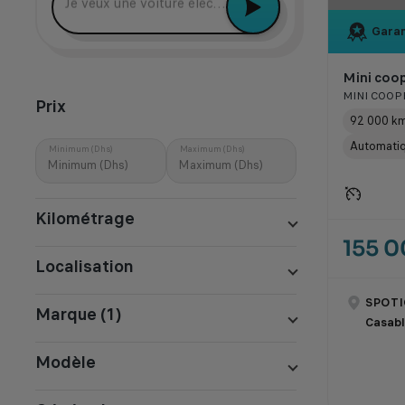
Je veux une voiture électrique récente
Garan
Mini coop
MINI COOPE
Prix
92 000 k
Automati
Minimum (Dhs)
Maximum (Dhs)
Kilométrage
155 
Localisation
SPOTI
Marque (1)
Casab
Modèle