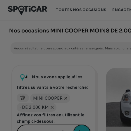
Aller
Aller
au
au
TOUTES NOS OCCASIONS
ENGAGEM
contenu
pied
principal
de
page
Nos occasions MINI COOPER MOINS DE 2.
Aucun résultat ne correspond aux critères renseignés. Mais voici une 
Nous avons appliqué les
filtres suivants à votre recherche:
MINI COOPER
- DE 2 000 KM
Affinez vos filtres en utilisant le
champ ci-dessous.