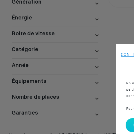
Génération
Énergie
Boîte de vitesse
Catégorie
CONTI
Année
Équipements
Nous
pert
Nombre de places
donn
Pour
Garanties