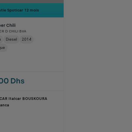
tie Spoticar
12 mois
er Chili
R D CHILI BVA
m
Diesel
2014
que
000 Dhs
CAR Italcar BOUSKOURA
lanca