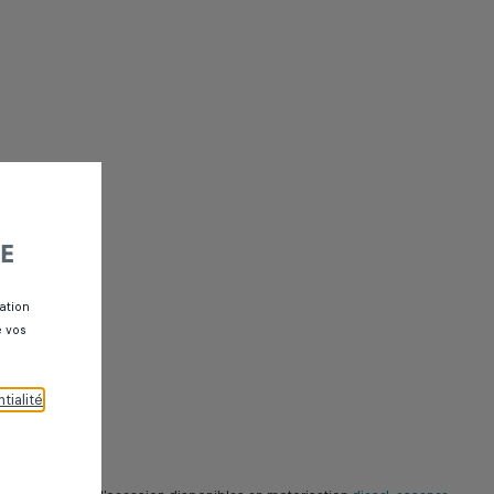
E
ation
e vos
tialité
.