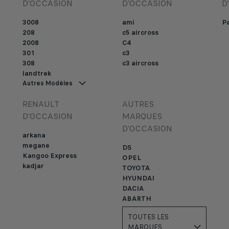
D'OCCASION
D'OCCASION
D
3008
ami
Pa
208
c5 aircross
2008
C4
301
c3
308
c3 aircross
landtrek
Autres Modèles
RENAULT
AUTRES
D'OCCASION
MARQUES
D'OCCASION
arkana
megane
DS
Kangoo Express
OPEL
kadjar
TOYOTA
HYUNDAI
DACIA
ABARTH
TOUTES LES
MARQUES