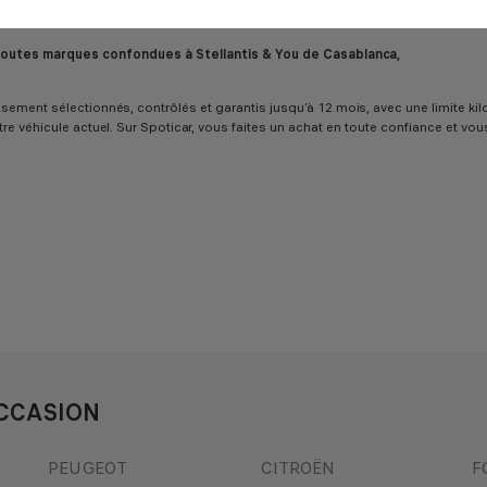
M? Découvrez sur Spoticar notre sélection de
berlines
,
citadines
,
SUV
et
véhic
 toutes marques confondues à Stellantis & You de Casablanca,
ureusement sélectionnés, contrôlés et garantis jusqu’à 12 mois, avec une limit
tre véhicule actuel. Sur Spoticar, vous faites un achat en toute confiance et vo
CCASION
PEUGEOT
CITROËN
F