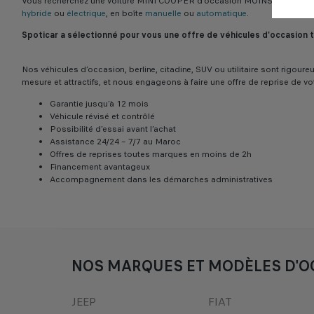
Vous recherchez une voiture MINI COOPER d’occasion MOINS DE 2.000 K
hybride
ou
électrique
, en boîte
manuelle
ou
automatique
.
Spoticar a sélectionné pour vous une offre de véhicules d'occasion
Nos véhicules d’occasion, berline, citadine, SUV ou utilitaire sont rigo
mesure et attractifs, et nous engageons à faire une offre de reprise de vo
Garantie jusqu’à 12 mois
Véhicule révisé et contrôlé
Possibilité d’essai avant l’achat
Assistance 24/24 – 7/7 au Maroc
Offres de reprises toutes marques en moins de 2h
Financement avantageux
Accompagnement dans les démarches administratives
NOS MARQUES ET MODÈLES D'O
JEEP
FIAT