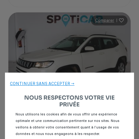
Comparer
|
CONTINUER SANS ACCEPTER →
NOUS RESPECTONS VOTRE VIE
PRIVÉE
Garantie Spoticar
12 mois
Nous utilisons les cookies afin de vous offrir une expérience
optimale et une communication pertinente sur nos sites. Nous
Jeep Compass
veillons à obtenir votre consentement quant à l’usage de vos
2.2 CRD 163 LIMITED 4X4
données et nous nous engageons à les respecter.