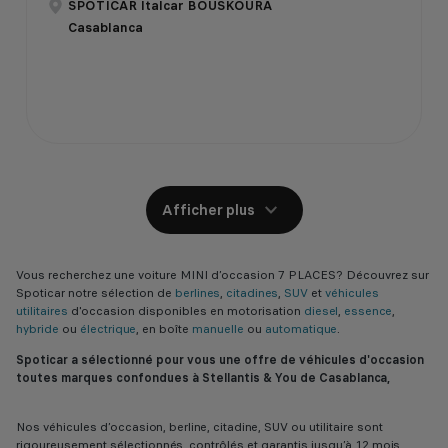
SPOTICAR Italcar BOUSKOURA
Casablanca
Afficher plus
Vous recherchez une voiture MINI d’occasion 7 PLACES? Découvrez sur
Spoticar notre sélection de
berlines
,
citadines
,
SUV
et
véhicules
utilitaires
d'occasion disponibles en motorisation
diesel
,
essence
,
hybride
ou
électrique
, en boîte
manuelle
ou
automatique
.
Spoticar a sélectionné pour vous une offre de véhicules d'occasion
toutes marques confondues à Stellantis & You de Casablanca,
Nos véhicules d’occasion, berline, citadine, SUV ou utilitaire sont
rigoureusement sélectionnés, contrôlés et garantis jusqu’à 12 mois,