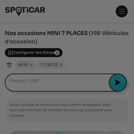
Aller
Aller
au
au
contenu
pied
ouvr
principal
de
/
page
ferm
Nos occasions MINI 7 PLACES
(198 Véhicules
le
d'occasion)
men
Configurer les filtres
2
MINI
7 PLACES
Peugeot 2008
Aucun résultat ne correspond aux critères renseignés. Mais
voici une sélection de résultats proches qui pourraient vous
convenir