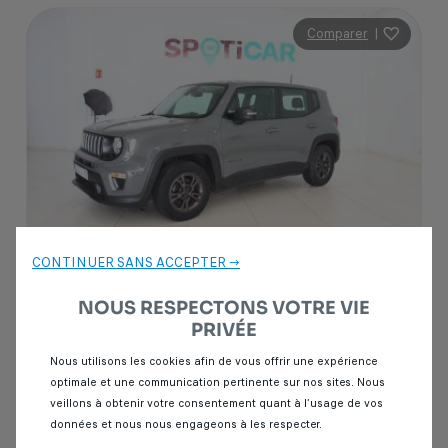
Comparer
|
CONTINUER SANS ACCEPTER →
NOUS RESPECTONS VOTRE VIE
Garantie Spoticar
12 mois
PRIVÉE
Nous utilisons les cookies afin de vous offrir une expérience
Jeep Renegade
optimale et une communication pertinente sur nos sites. Nous
1.6 MULTIJET 120 LONGITUDE 4X2
veillons à obtenir votre consentement quant à l’usage de vos
données et nous nous engageons à les respecter.
43 000 km
Diesel
2022
Manuelle