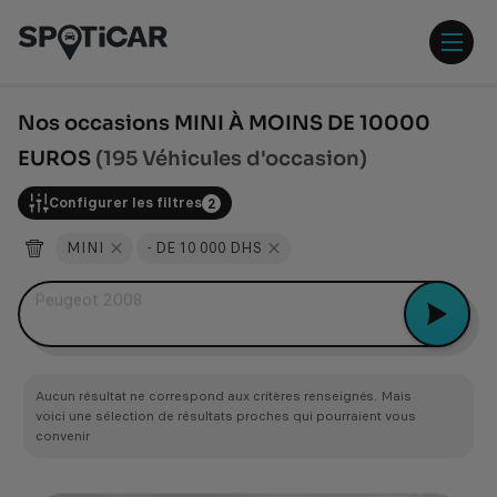
Aller
Aller
au
au
contenu
pied
ouvr
principal
de
/
page
ferm
Nos occasions MINI À MOINS DE 10000
le
EUROS
(195 Véhicules d'occasion)
men
Configurer les filtres
2
MINI
- DE 10 000 DHS
Quelles sont vos voitures à moins de 150 000 Dhs ?
Aucun résultat ne correspond aux critères renseignés. Mais
voici une sélection de résultats proches qui pourraient vous
convenir