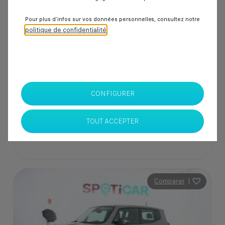
50 000 km
Diesel
2020
Manuelle
Pour plus d’infos sur vos données personnelles, consultez notre
politique de confidentialité
.
229 000 Dhs
SPOTICAR Italcar BOUSKOURA
CONFIGURER
Casablanca
TOUT ACCEPTER
Comparer
|