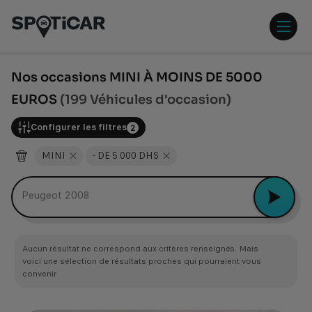
Aller
Aller
au
au
contenu
pied
ouvr
principal
de
/
page
ferm
Nos occasions MINI À MOINS DE 5000
le
EUROS
(199 Véhicules d'occasion)
men
Configurer les filtres
2
MINI
- DE 5 000 DHS
Peugeot 2008
Aucun résultat ne correspond aux critères renseignés. Mais
voici une sélection de résultats proches qui pourraient vous
convenir