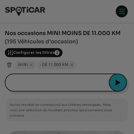
Aller
Aller
au
au
contenu
pied
ouvr
principal
de
/
page
ferm
Nos occasions MINI MOINS DE 11.000 KM
le
(195 Véhicules d'occasion)
men
Configurer les filtres
2
MINI
- DE 11 000 KM
Peugeot 2008
Aucun résultat ne correspond aux critères renseignés. Mais
voici une sélection de résultats proches qui pourraient vous
convenir