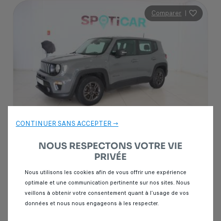
Comparer
|
CONTINUER SANS ACCEPTER →
NOUS RESPECTONS VOTRE VIE
PRIVÉE
Garantie Spoticar
12 mois
Nous utilisons les cookies afin de vous offrir une expérience
Jeep Renegade
optimale et une communication pertinente sur nos sites. Nous
veillons à obtenir votre consentement quant à l’usage de vos
1.6 MULTIJET 120 LONGITUDE 4X2
données et nous nous engageons à les respecter.
43 000 km
Diesel
2022
Manuelle