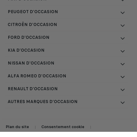
PEUGEOT D'OCCASION
CITROËN D'OCCASION
FORD D'OCCASION
KIA D'OCCASION
NISSAN D'OCCASION
ALFA ROMEO D'OCCASION
RENAULT D'OCCASION
AUTRES MARQUES D'OCCASION
Plan du site
Consentement cookie
|
|