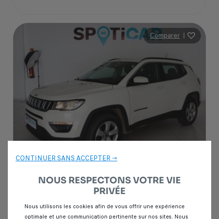
Comparer
|
CONTINUER SANS ACCEPTER →
Garantie Spoticar
12 mois
NOUS RESPECTONS VOTRE VIE
PRIVÉE
Jeep Compass
Nous utilisons les cookies afin de vous offrir une expérience
2.2 CRD 163 LIMITED 4X4
optimale et une communication pertinente sur nos sites. Nous