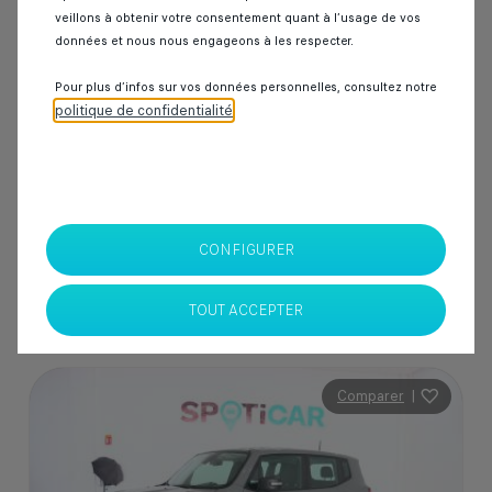
veillons à obtenir votre consentement quant à l’usage de vos
50 000 km
Diesel
2020
Manuelle
données et nous nous engageons à les respecter.
Pour plus d’infos sur vos données personnelles, consultez notre
politique de confidentialité
.
229 000 Dhs
SPOTICAR Italcar BOUSKOURA
Casablanca
CONFIGURER
TOUT ACCEPTER
Comparer
|