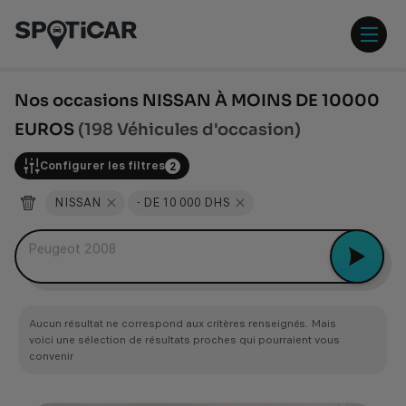
Aller
Aller
au
au
contenu
pied
ouvr
principal
de
/
page
ferm
Nos occasions NISSAN À MOINS DE 10000
le
EUROS
(198 Véhicules d'occasion)
men
Configurer les filtres
2
NISSAN
- DE 10 000 DHS
Peugeot 2008
Aucun résultat ne correspond aux critères renseignés. Mais
voici une sélection de résultats proches qui pourraient vous
convenir