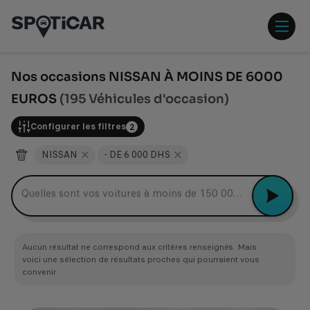
Aller
Aller
au
au
contenu
pied
ouvr
principal
de
/
page
ferm
Nos occasions NISSAN À MOINS DE 6000
le
EUROS
(195 Véhicules d'occasion)
men
Configurer les filtres
2
NISSAN
- DE 6 000 DHS
Quelles sont vos voitures à moins de 150 000 Dhs ?
Aucun résultat ne correspond aux critères renseignés. Mais
voici une sélection de résultats proches qui pourraient vous
convenir