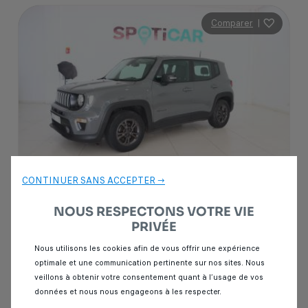
Comparer
|
CONTINUER SANS ACCEPTER →
NOUS RESPECTONS VOTRE VIE
Garantie Spoticar
12 mois
PRIVÉE
Nous utilisons les cookies afin de vous offrir une expérience
Jeep Renegade
optimale et une communication pertinente sur nos sites. Nous
1.6 MULTIJET 120 LONGITUDE 4X2
veillons à obtenir votre consentement quant à l’usage de vos
données et nous nous engageons à les respecter.
43 000 km
Diesel
2022
Manuelle