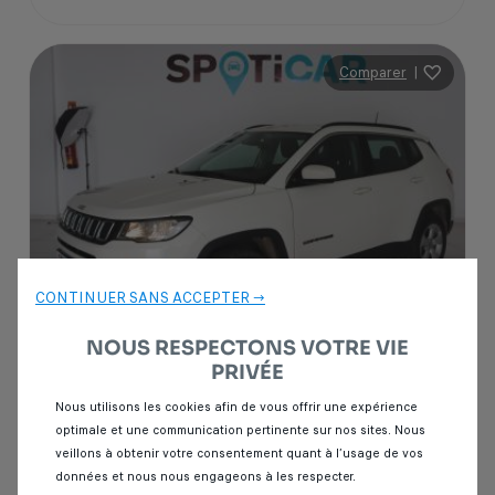
Comparer
|
CONTINUER SANS ACCEPTER →
NOUS RESPECTONS VOTRE VIE
PRIVÉE
Garantie Spoticar
12 mois
Nous utilisons les cookies afin de vous offrir une expérience
optimale et une communication pertinente sur nos sites. Nous
Jeep Compass
veillons à obtenir votre consentement quant à l’usage de vos
2.2 CRD 163 LIMITED 4X4
données et nous nous engageons à les respecter.