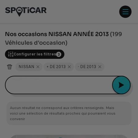
Aller
Aller
au
au
contenu
pied
ouvr
principal
de
/
page
ferm
Nos occasions NISSAN ANNÉE 2013
(199
le
Véhicules d'occasion)
men
Configurer les filtres
3
NISSAN
+ DE 2013
- DE 2013
Peugeot 2008
Aucun résultat ne correspond aux critères renseignés. Mais
voici une sélection de résultats proches qui pourraient vous
convenir