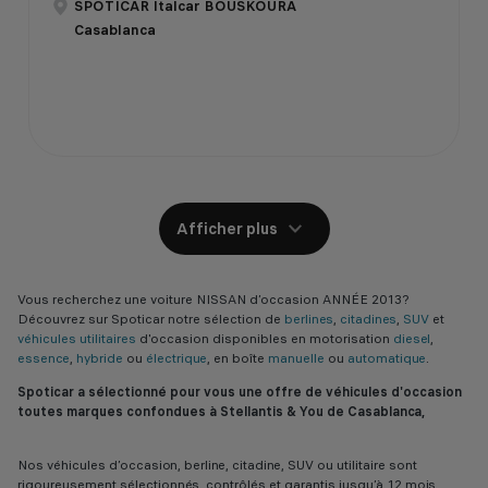
SPOTICAR Italcar BOUSKOURA
Casablanca
Afficher plus
Vous recherchez une voiture NISSAN d’occasion ANNÉE 2013?
Découvrez sur Spoticar notre sélection de
berlines
,
citadines
,
SUV
et
véhicules utilitaires
d'occasion disponibles en motorisation
diesel
,
essence
,
hybride
ou
électrique
, en boîte
manuelle
ou
automatique
.
Spoticar a sélectionné pour vous une offre de véhicules d'occasion
toutes marques confondues à Stellantis & You de Casablanca,
Nos véhicules d’occasion, berline, citadine, SUV ou utilitaire sont
rigoureusement sélectionnés, contrôlés et garantis jusqu’à 12 mois,