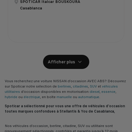
SPOTICAR Italcar BOUSKOURA
Casablanca
Afficher plus
Vous recherchez une voiture NISSAN d’occasion AVEC ABS? Découvrez
sur Spoticar notre sélection de
berlines
,
citadines
,
SUV
et
véhicules
utilitaires
d'occasion disponibles en motorisation
diesel
,
essence
,
hybride
ou
électrique
, en boîte
manuelle
ou
automatique
.
Spoticar a sélectionné pour vous une offre de véhicules d'occasion
toutes marques confondues à Stellantis & You de Casablanca,
Nos véhicules d’occasion, berline, citadine, SUV ou utilitaire sont
rigoureusement sélectionnés, contrôlés et garantis jusqu’à 12 mois,