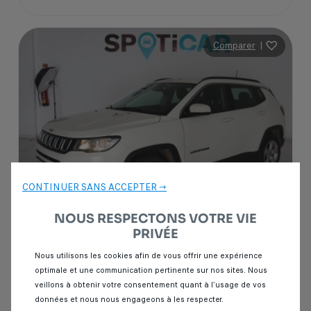
Comparer
|
CONTINUER SANS ACCEPTER →
NOUS RESPECTONS VOTRE VIE
PRIVÉE
Garantie Spoticar
12 mois
Nous utilisons les cookies afin de vous offrir une expérience
optimale et une communication pertinente sur nos sites. Nous
Jeep Compass
veillons à obtenir votre consentement quant à l’usage de vos
2.2 CRD 163 LIMITED 4X4
données et nous nous engageons à les respecter.