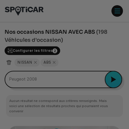
Aller
Aller
au
au
contenu
pied
ouvr
principal
de
/
page
ferm
Nos occasions NISSAN AVEC ABS
(198
le
Véhicules d'occasion)
men
Configurer les filtres
2
NISSAN
ABS
Peugeot 2008
Aucun résultat ne correspond aux critères renseignés. Mais
voici une sélection de résultats proches qui pourraient vous
convenir