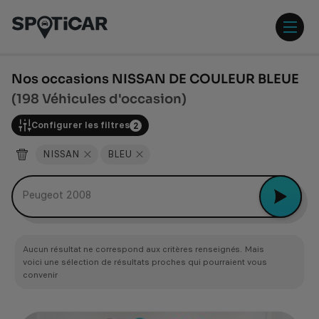
Aller
Aller
au
au
contenu
pied
ouvr
principal
de
/
page
ferm
Nos occasions NISSAN DE COULEUR BLEUE
le
(198 Véhicules d'occasion)
men
Configurer les filtres
2
NISSAN
BLEU
Peugeot 2008
Aucun résultat ne correspond aux critères renseignés. Mais
voici une sélection de résultats proches qui pourraient vous
convenir