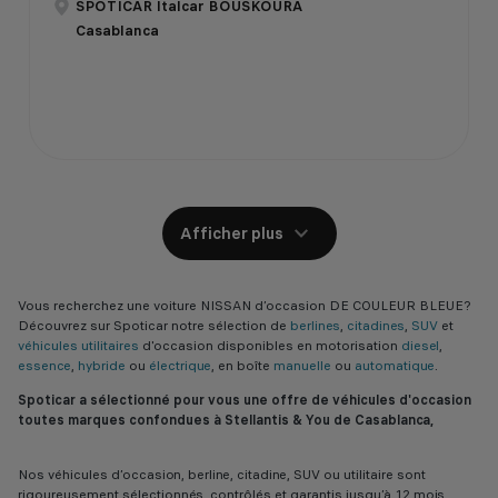
SPOTICAR Italcar BOUSKOURA
Casablanca
Afficher plus
Vous recherchez une voiture NISSAN d’occasion DE COULEUR BLEUE?
Découvrez sur Spoticar notre sélection de
berlines
,
citadines
,
SUV
et
véhicules utilitaires
d'occasion disponibles en motorisation
diesel
,
essence
,
hybride
ou
électrique
, en boîte
manuelle
ou
automatique
.
Spoticar a sélectionné pour vous une offre de véhicules d'occasion
toutes marques confondues à Stellantis & You de Casablanca,
Nos véhicules d’occasion, berline, citadine, SUV ou utilitaire sont
rigoureusement sélectionnés, contrôlés et garantis jusqu’à 12 mois,