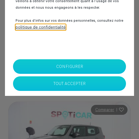
veillons à obtenir votre consentement quant à l’usage de vos
50 000 km
Diesel
2020
Manuelle
données et nous nous engageons à les respecter.
Pour plus d’infos sur vos données personnelles, consultez notre
politique de confidentialité
.
229 000 Dhs
SPOTICAR Italcar BOUSKOURA
Casablanca
CONFIGURER
TOUT ACCEPTER
Comparer
|