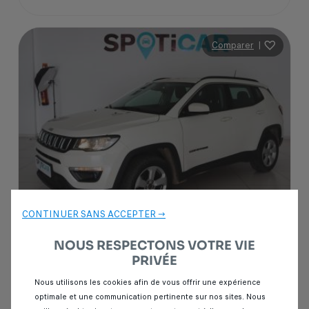
Comparer
|
CONTINUER SANS ACCEPTER →
NOUS RESPECTONS VOTRE VIE
Garantie Spoticar
12 mois
PRIVÉE
Jeep Compass
Nous utilisons les cookies afin de vous offrir une expérience
2.2 CRD 163 LIMITED 4X4
optimale et une communication pertinente sur nos sites. Nous