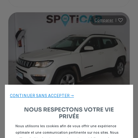
Comparer
|
CONTINUER SANS ACCEPTER →
NOUS RESPECTONS VOTRE VIE
Garantie Spoticar
12 mois
PRIVÉE
Jeep Compass
Nous utilisons les cookies afin de vous offrir une expérience
2.2 CRD 163 LIMITED 4X4
optimale et une communication pertinente sur nos sites. Nous