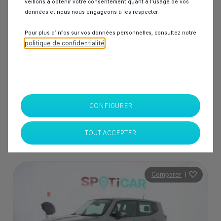
veillons à obtenir votre consentement quant à l’usage de vos
50 000 km
Diesel
2020
Manuelle
données et nous nous engageons à les respecter.
Pour plus d’infos sur vos données personnelles, consultez notre
politique de confidentialité
.
229 000 Dhs
SPOTICAR Italcar BOUSKOURA
Casablanca
CONFIGURER
TOUT ACCEPTER
Comparer
|