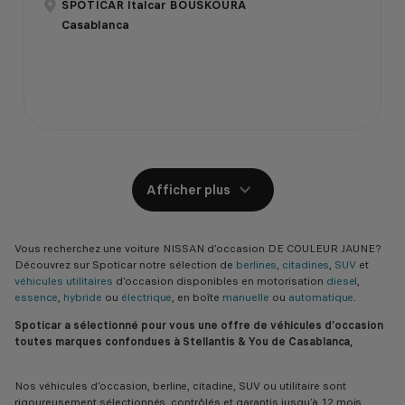
SPOTICAR Italcar BOUSKOURA
Casablanca
Afficher plus
Vous recherchez une voiture NISSAN d’occasion DE COULEUR JAUNE?
Découvrez sur Spoticar notre sélection de
berlines
,
citadines
,
SUV
et
véhicules utilitaires
d'occasion disponibles en motorisation
diesel
,
essence
,
hybride
ou
électrique
, en boîte
manuelle
ou
automatique
.
Spoticar a sélectionné pour vous une offre de véhicules d'occasion
toutes marques confondues à Stellantis & You de Casablanca,
Nos véhicules d’occasion, berline, citadine, SUV ou utilitaire sont
rigoureusement sélectionnés, contrôlés et garantis jusqu’à 12 mois,