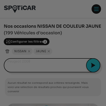
Aller
Aller
au
au
contenu
pied
ouvr
principal
de
/
page
ferm
Nos occasions NISSAN DE COULEUR JAUNE
le
(199 Véhicules d'occasion)
men
Configurer les filtres
2
NISSAN
JAUNE
Peugeot 2008
Aucun résultat ne correspond aux critères renseignés. Mais
voici une sélection de résultats proches qui pourraient vous
convenir