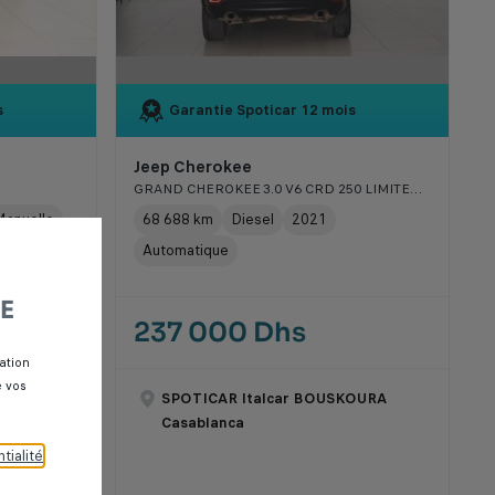
s
Garantie Spoticar
12 mois
Jeep Cherokee
GRAND CHEROKEE 3.0 V6 CRD 250 LIMITED BVA8
anuelle
68 688 km
Diesel
2021
Automatique
E
237 000 Dhs
ation
e vos
OURA
SPOTICAR Italcar BOUSKOURA
Casablanca
tialité
.