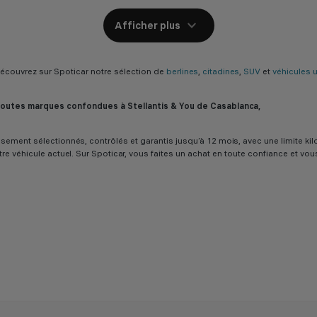
Afficher plus
couvrez sur Spoticar notre sélection de
berlines
,
citadines
,
SUV
et
véhicules ut
 toutes marques confondues à Stellantis & You de Casablanca,
ureusement sélectionnés, contrôlés et garantis jusqu’à 12 mois, avec une limit
tre véhicule actuel. Sur Spoticar, vous faites un achat en toute confiance et vo