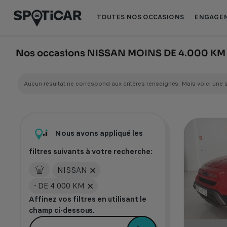
Aller
Aller
au
au
TOUTES NOS OCCASIONS
ENGAGEM
contenu
pied
principal
de
page
Nos occasions NISSAN MOINS DE 4.000 K
Aucun résultat ne correspond aux critères renseignés. Mais voici une 
Nous avons appliqué les
filtres suivants à votre recherche:
NISSAN
- DE 4 000 KM
Affinez vos filtres en utilisant le
champ ci-dessous.
Je veux une voiture électrique récente