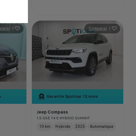
parer
|
Comparer
|
s
Garantie Spoticar
12 mois
Jeep Compass
1.5 GSE T4 E-HYBRID SUMMIT
10 km
Hybride
2025
Automatique