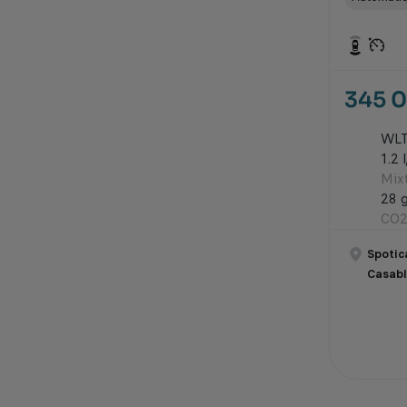
345 
WL
1.2 
Mix
28 
CO2
Spotic
Casab