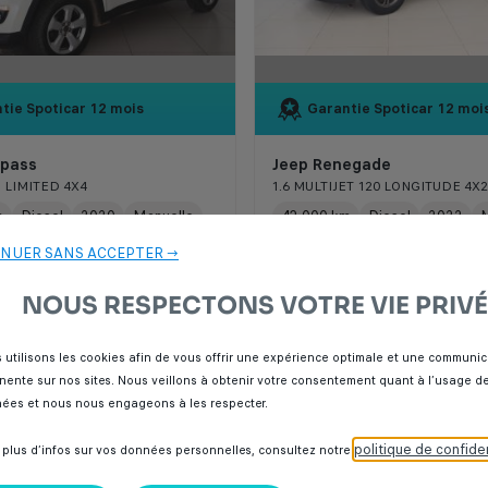
tie Spoticar
12 mois
Garantie Spoticar
12 moi
pass
Jeep Renegade
3 LIMITED 4X4
1.6 MULTIJET 120 LONGITUDE 4X2
m
Diesel
2020
Manuelle
43 000 km
Diesel
2022
M
NUER SANS ACCEPTER →
NOUS RESPECTONS VOTRE VIE PRIVÉ
000 Dhs
205 000 Dhs
 utilisons les cookies afin de vous offrir une expérience optimale et une communic
inente sur nos sites. Nous veillons à obtenir votre consentement quant à l’usage d
CAR Italcar BOUSKOURA
SPOTICAR Italcar BOUSK
ées et nous nous engageons à les respecter.
lanca
Casablanca
politique de confiden
 plus d’infos sur vos données personnelles, consultez notre