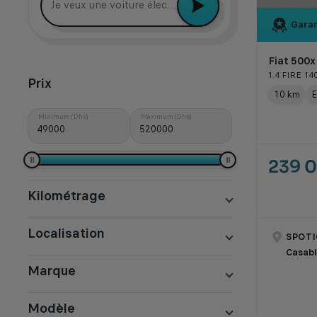
Garan
Fiat 500x
1.4 FIRE 1
Prix
10 km
E
Minimum (Dhs)
Maximum (Dhs)
239 
Kilométrage
Localisation
SPOTI
Casab
Marque
Modèle