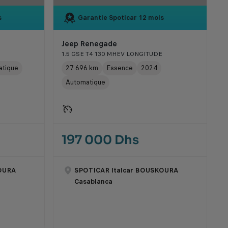
s
Garantie Spoticar
12 mois
Jeep Renegade
1.5 GSE T4 130 MHEV LONGITUDE
atique
27 696 km
Essence
2024
Automatique
197 000 Dhs
OURA
SPOTICAR Italcar BOUSKOURA
Casablanca