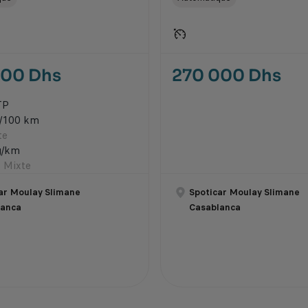
000 Dhs
270 000 Dhs
TP
l/100 km
te
g/km
 Mixte
ar Moulay Slimane
Spoticar Moulay Slimane
lanca
Casablanca