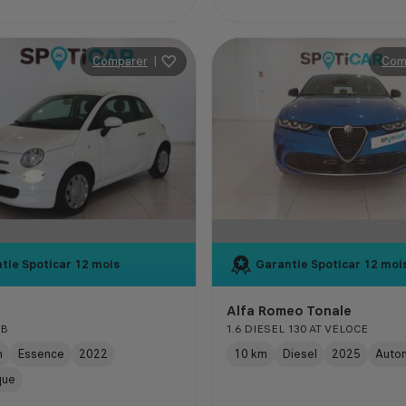
Comparer
|
Com
tie Spoticar
12 mois
Garantie Spoticar
12 moi
Alfa Romeo Tonale
UB
1.6 DIESEL 130 AT VELOCE
m
Essence
2022
10 km
Diesel
2025
Auto
que