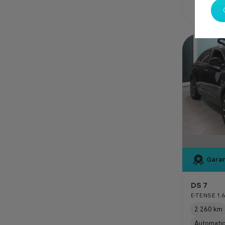
Garan
DS 7
E-TENSE 1.
2 260 km
Automati