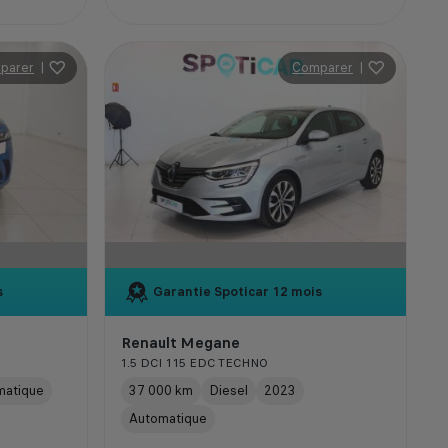
parer
|
Comparer
|
s
Garantie Spoticar
12 mois
Renault Megane
1.5 DCI 115 EDC TECHNO
matique
37 000 km
Diesel
2023
Automatique