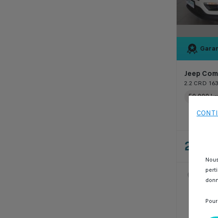
Garan
Jeep Com
2.2 CRD 16
50 000 k
CONTI
229 
Nous
pert
SPOTI
donn
Casab
Pour