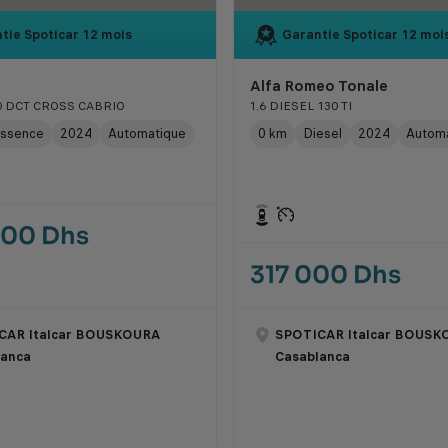
tie Spoticar
12 mois
Garantie Spoticar
12 moi
Alfa Romeo Tonale
40 DCT CROSS CABRIO
1.6 DIESEL 130 TI
ssence
2024
Automatique
0 km
Diesel
2024
Autom
000 Dhs
317 000 Dhs
CAR Italcar BOUSKOURA
SPOTICAR Italcar BOUSK
lanca
Casablanca