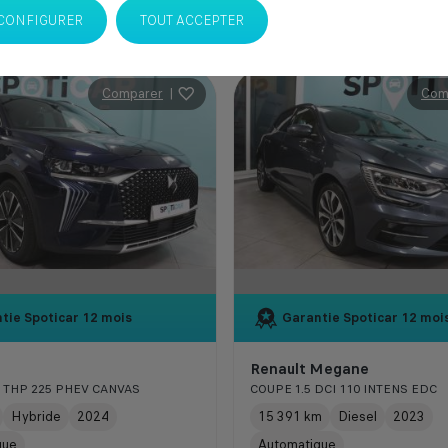
CONFIGURER
TOUT ACCEPTER
Comparer
|
Com
tie Spoticar
12 mois
Garantie Spoticar
12 moi
Renault Megane
6 THP 225 PHEV CANVAS
COUPE 1.5 DCI 110 INTENS EDC
Hybride
2024
15 391 km
Diesel
2023
que
Automatique