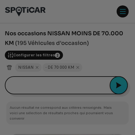
Aller
Aller
au
au
contenu
pied
ouvr
principal
de
/
page
ferm
Nos occasions NISSAN MOINS DE 70.000
le
KM
(195 Véhicules d'occasion)
men
Configurer les filtres
2
NISSAN
- DE 70 000 KM
Peugeot 2008
Aucun résultat ne correspond aux critères renseignés. Mais
voici une sélection de résultats proches qui pourraient vous
convenir