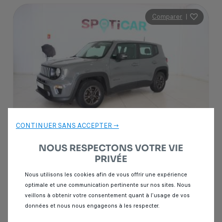
Comparer
|
CONTINUER SANS ACCEPTER →
NOUS RESPECTONS VOTRE VIE
PRIVÉE
Garantie Spoticar
12 mois
Nous utilisons les cookies afin de vous offrir une expérience
optimale et une communication pertinente sur nos sites. Nous
Jeep Renegade
veillons à obtenir votre consentement quant à l’usage de vos
1.6 MULTIJET 120 LONGITUDE 4X2
données et nous nous engageons à les respecter.
43 000 km
Diesel
2022
Manuelle