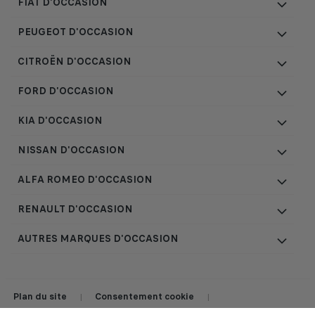
FIAT D'OCCASION
PEUGEOT D'OCCASION
CITROËN D'OCCASION
FORD D'OCCASION
KIA D'OCCASION
NISSAN D'OCCASION
ALFA ROMEO D'OCCASION
RENAULT D'OCCASION
AUTRES MARQUES D'OCCASION
Plan du site
Consentement cookie
|
|