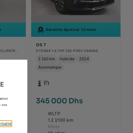
s
Garantie Spoticar
12 mois
DS 7
GRAND CHEROKEE 3.0 V6 CRD 250 LIMITED BVA8
E-TENSE 1.6 THP 225 PHEV CANVAS
2 260 km
Hybride
2024
Automatique
E
ation
345 000 Dhs
e vos
WLTP
1.2 l/100 km
tialité
.
Mixte