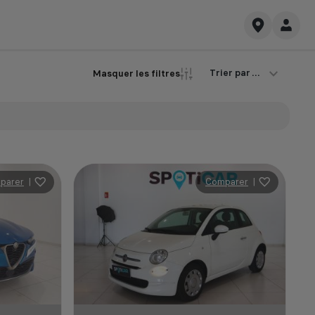
Trier par ...
Masquer les filtres
parer
|
Comparer
|