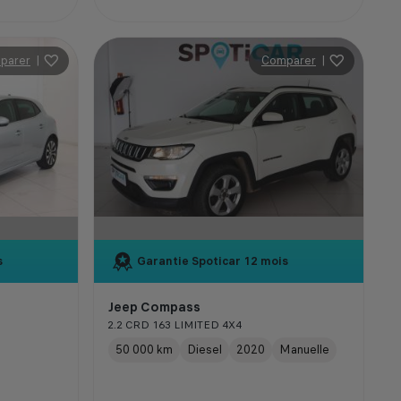
parer
|
Comparer
|
s
Garantie Spoticar
12 mois
Jeep Compass
2.2 CRD 163 LIMITED 4X4
50 000 km
Diesel
2020
Manuelle