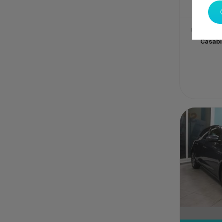
SPOTI
Casab