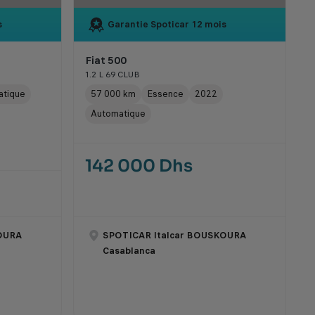
s
Garantie Spoticar
12 mois
Fiat 500
1.2 L 69 CLUB
atique
57 000 km
Essence
2022
Automatique
142 000 Dhs
OURA
SPOTICAR Italcar BOUSKOURA
Casablanca