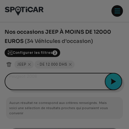
Aller
Aller
au
au
contenu
pied
ouvr
principal
de
/
page
ferm
Nos occasions JEEP À MOINS DE 12000
le
EUROS
(34 Véhicules d'occasion)
men
Configurer les filtres
2
JEEP
- DE 12 000 DHS
Peugeot 2008
Aucun résultat ne correspond aux critères renseignés. Mais
voici une sélection de résultats proches qui pourraient vous
convenir