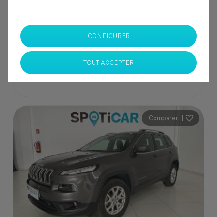
345 000 Dhs
Spoticar Moulay Slimane
CONFIGURER
Casablanca
TOUT ACCEPTER
Comparer
|